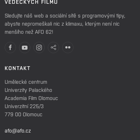
VĚDECKÝCH FILMŮ
Sledujte náš web a sociální sítě s programovými tipy,
abyste nepromeškali nic z klimaxu, kterým není nic
menšího než AFO 62!
KONTAKT
Umělecké centrum
Univerzity Palackého
Academia Film Olomouc
Univerzitní 225/3
779 00 Olomouc
afo@afo.cz