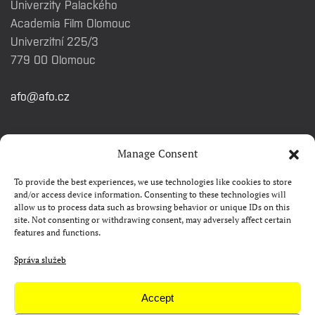
Univerzity Palackého
Academia Film Olomouc
Univerzitní 225/3
779 00 Olomouc
afo@afo.cz
RYCHLÉ ODKAZY
Manage Consent
To provide the best experiences, we use technologies like cookies to store
Watch&Know
and/or access device information. Consenting to these technologies will
allow us to process data such as browsing behavior or unique IDs on this
Kontakty
site. Not consenting or withdrawing consent, may adversely affect certain
features and functions.
FAQ
Camp 4Science
Správa služeb
Materiály pro média
Accept