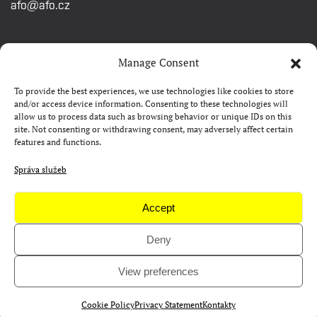
afo@afo.cz
RYCHLÉ ODKAZY
Manage Consent
To provide the best experiences, we use technologies like cookies to store
Watch&Know
and/or access device information. Consenting to these technologies will
allow us to process data such as browsing behavior or unique IDs on this
Kontakty
site. Not consenting or withdrawing consent, may adversely affect certain
features and functions.
FAQ
Camp 4Science
Správa služeb
Materiály pro média
Accept
Deny
Copyright © AFO 2000-2026 | web
rostanetek.cz
|
admin
View preferences
Cookie Policy
Privacy Statement
Kontakty