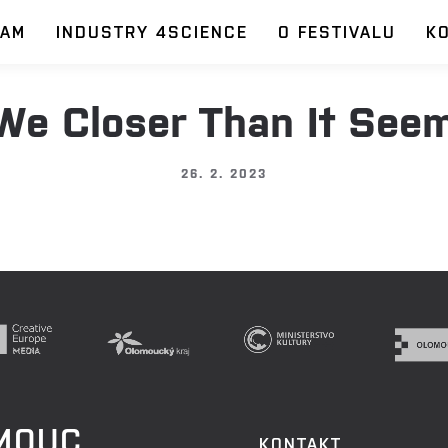
RAM
INDUSTRY 4SCIENCE
O FESTIVALU
K
 We Closer Than It See
26. 2. 2023
OMOUC
KONTAKT