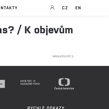
ONTAKTY
CZ
EN
ms? / K objevům
NÁSLEDUJÍCÍ
RYCHLÉ ODKAZY