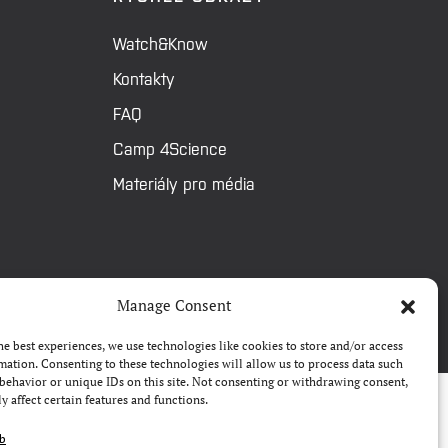
Watch&Know
Kontakty
FAQ
Camp 4Science
Materiály pro média
Manage Consent
he best experiences, we use technologies like cookies to store and/or access
mation. Consenting to these technologies will allow us to process data such
behavior or unique IDs on this site. Not consenting or withdrawing consent,
y affect certain features and functions.
eb