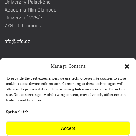
Univerzity Palackého
Academia Film Olomouc
Univerzitní 225/3
779 00 Olomouc
afo@afo.cz
RYCHLÉ ODKAZY
Manage Consent
To provide the best experiences, we use technologies like cookies to store
Watch&Know
and/or access device information. Consenting to these technologies will
allow us to process data such as browsing behavior or unique IDs on this
Kontakty
site. Not consenting or withdrawing consent, may adversely affect certain
features and functions.
FAQ
Camp 4Science
Správa služeb
Materiály pro média
Accept