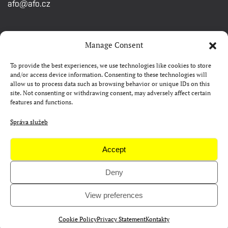
afo@afo.cz
RYCHLÉ ODKAZY
Manage Consent
To provide the best experiences, we use technologies like cookies to store
Watch&Know
and/or access device information. Consenting to these technologies will
allow us to process data such as browsing behavior or unique IDs on this
Kontakty
site. Not consenting or withdrawing consent, may adversely affect certain
features and functions.
FAQ
Camp 4Science
Správa služeb
Materiály pro média
Accept
Deny
Copyright © AFO 2000-2026 | web
rostanetek.cz
|
admin
View preferences
Cookie Policy
Privacy Statement
Kontakty