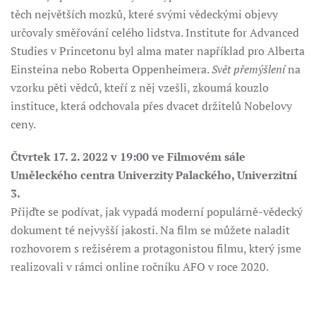
těch největších mozků, které svými vědeckými objevy
určovaly směřování celého lidstva. Institute for Advanced
Studies v Princetonu byl alma mater například pro Alberta
Einsteina nebo Roberta Oppenheimera.
Svět přemýšlení
na
vzorku pěti vědců, kteří z něj vzešli, zkoumá kouzlo
instituce, která odchovala přes dvacet držitelů Nobelovy
ceny.
Čtvrtek 17. 2. 2022 v 19:00 ve Filmovém sále
Uměleckého centra Univerzity Palackého, Univerzitní
3.
Přijďte se podívat, jak vypadá moderní populárně-vědecký
dokument té nejvyšší jakosti. Na film se můžete naladit
rozhovorem s režisérem a protagonistou filmu, který jsme
realizovali v rámci online ročníku AFO v roce 2020.