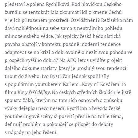
představí Apolena Rychlíková. Pod hlavičkou Českého
žurnálu se tentokrát jala zkoumat lidi z kmene Čechů
v jejich přirozeném prostředí. Ozvláštnění? Režisérka nám
dává nahlédnout na sebe sama z neutrálního pohledu
mimozemského vědce. Jak typicky česká hédonistická
povaha obstojí v kontextu pozdně moderní tendence
adaptovat se na krizi a dobrovolně omezit svou pohodu ve
prospěch vyššího dobra? Na AFO letos uvidíte projekt
dalšího dokumentaristy, který je proslulý svou tendencí
tnout do živého. Ivo Bystřičan jednak spojil síly
s populárním youtuberem Karlem „Kovym“ Kovářem na
filmu
Kovy řeší dějiny
. Na českých středních školách je jistě
spousta žáků, kterým na tamních osnovách a způsobu
výuky dějepisu něco nesedí. Bystřičan a hvězda české
youtuberingové scény si posvítí přesně na tohle téma,
definují problém a pokoušejí se přispět do debaty
s nápady na jeho řešení.