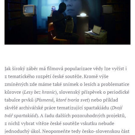
Jak široký záběr má filmová popularizace vědy lze vyčíst i
z tematického rozpětí české soutěže. Kromě výše
zmíněných zde máme také snímek o lesích a problematice
kůrovce (
Lesy bez hranic
), slovenský příspěvek o periodické
tabulce prvků (
Písmená, ktoré tvoria svet
) nebo příklad
skvělé archivářské práce tematizující spartakiádu (
Dvojí
tvář spartakiád
). A řadu dalších pozoruhodných projektů,
z nichž vybrat vítěze české soutěže vskutku nebude
jednoduchý úkol. Neopomeňte tedy česko-slovenskou část