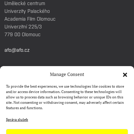
Umělecké centrum
Univerzity Palackého
Academia Film Olomouc
Univerzitní 225/3
779 00 Olomouc
afo@afo.cz
RYCHLÉ ODKAZY
Manage Consent
To provide the best experiences, we use technologies like cookies to store
Watch&Know
and/or access device information. Consenting to these technologies will
allow us to process data such as browsing behavior or unique IDs on this
Kontakty
site. Not consenting or withdrawing consent, may adversely affect certain
features and functions.
FAQ
Camp 4Science
Správa služeb
Materiály pro média