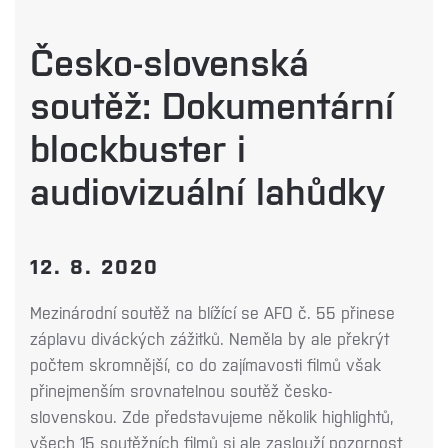
Česko-slovenská
soutěž: Dokumentární
blockbuster i
audiovizuální lahůdky
12. 8. 2020
Mezinárodní soutěž na blížící se AFO č. 55 přinese
záplavu diváckých zážitků. Neměla by ale překrýt
počtem skromnější, co do zajímavosti filmů však
přinejmenším srovnatelnou soutěž česko-
slovenskou. Zde představujeme několik highlightů,
všech 15 soutěžních filmů si ale zaslouží pozornost