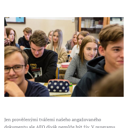
Jen prověřenými tvářemi našeho angažovaného
dokumentu ale AFO divák nemůže být živ. V programu