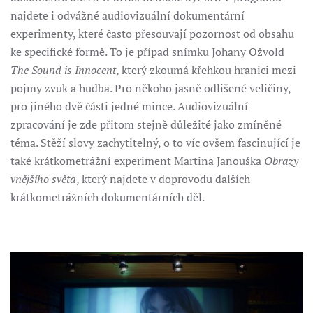
najdete i odvážné audiovizuální dokumentární
experimenty, které často přesouvají pozornost od obsahu
ke specifické formě. To je případ snímku Johany Ožvold
The Sound is Innocent
, který zkoumá křehkou hranici mezi
pojmy zvuk a hudba. Pro někoho jasně odlišené veličiny,
pro jiného dvě části jedné mince. Audiovizuální
zpracování je zde přitom stejně důležité jako zmíněné
téma. Stěží slovy zachytitelný, o to víc ovšem fascinující je
také krátkometrážní experiment Martina Janouška
Obrazy
vnějšího světa
, který najdete v doprovodu dalších
krátkometrážních dokumentárních děl.