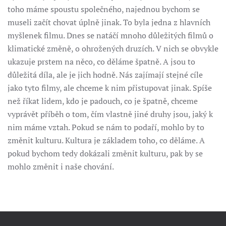
toho máme spoustu společného, najednou bychom se
museli začít chovat úplně jinak. To byla jedna z hlavních
myšlenek filmu. Dnes se natáčí mnoho důležitých filmů o
klimatické změně, o ohrožených druzích. V nich se obvykle
ukazuje prstem na něco, co děláme špatně. A jsou to
důležitá díla, ale je jich hodně. Nás zajímají stejné cíle
jako tyto filmy, ale chceme k nim přistupovat jinak. Spíše
než říkat lidem, kdo je padouch, co je špatně, chceme
vyprávět příběh o tom, čím vlastně jiné druhy jsou, jaký k
nim máme vztah. Pokud se nám to podaří, mohlo by to
změnit kulturu. Kultura je základem toho, co děláme. A
pokud bychom tedy dokázali změnit kulturu, pak by se
mohlo změnit i naše chování.