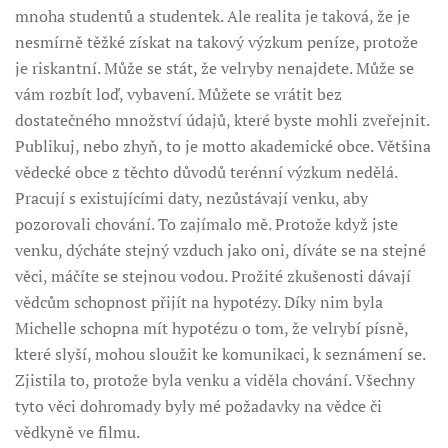
mnoha studentů a studentek. Ale realita je taková, že je
nesmírně těžké získat na takový výzkum peníze, protože
je riskantní. Může se stát, že velryby nenajdete. Může se
vám rozbít loď, vybavení. Můžete se vrátit bez
dostatečného množství údajů, které byste mohli zveřejnit.
Publikuj, nebo zhyň, to je motto akademické obce. Většina
vědecké obce z těchto důvodů terénní výzkum nedělá.
Pracují s existujícími daty, nezůstávají venku, aby
pozorovali chování. To zajímalo mě. Protože když jste
venku, dýcháte stejný vzduch jako oni, díváte se na stejné
věci, máčíte se stejnou vodou. Prožité zkušenosti dávají
vědcům schopnost přijít na hypotézy. Díky nim byla
Michelle schopna mít hypotézu o tom, že velrybí písně,
které slyší, mohou sloužit ke komunikaci, k seznámení se.
Zjistila to, protože byla venku a viděla chování. Všechny
tyto věci dohromady byly mé požadavky na vědce či
vědkyně ve filmu.