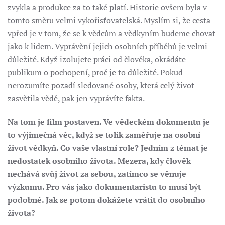
zvykla a produkce za to také platí. Historie ovšem byla v
tomto směru velmi vykořisťovatelská. Myslím si, že cesta
vpřed je v tom, že se k vědcům a vědkyním budeme chovat
jako k lidem. Vyprávění jejich osobních příběhů je velmi
důležité. Když izolujete práci od člověka, okrádáte
publikum o pochopení, proč je to důležité. Pokud
nerozumíte pozadí sledované osoby, která celý život
zasvětila vědě, pak jen vyprávíte fakta.
Na tom je film postaven. Ve vědeckém dokumentu je
to výjimečná věc, když se tolik zaměřuje na osobní
život vědkyň. Co vaše vlastní role? Jedním z témat je
nedostatek osobního života. Mezera, kdy člověk
nechává svůj život za sebou, zatímco se věnuje
výzkumu. Pro vás jako dokumentaristu to musí být
podobné. Jak se potom dokážete vrátit do osobního
života?