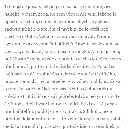
Trefil jste způsob, jakým jsem se na ně mohl nejvíce
napojit. Nejsem žena, nejsem vědec. Ale vím, jaké to je
opustit všechno, co mě dělá mnou, abych se pokusil
zachytit příběh, o kterém si myslím, že je větší než
všechno ostatní. Větší než můj vlastní život. Terénní
výzkum je také vyprávění příběhů. Snažíte se dekódovat
věci tak, aby dávaly smysl našemu mozku. A to je příběh,
ne? Vlastně to byla jedna z prvních věcí, o kterých jsem s
nimi mluvil, proto mi od začátku důvěřovaly. Pokud se
zajímáte o něčí osobní život, který je součástí příběhu,
musíte tomu dát něco ze sebe. Aby vůbec mohly uvažovat
o tom, že totéž udělají pro vás. Není to jednosměrná
záležitost. Stávají se z vás přátelé. Když s někým strávíte
čtyři roky, měli byste být rádi v jejich blízkosti. A já se s
nimi přátelím, pořád jsme v kontaktu. S lidmi z mého
prvního dokumentu také. Je to velmi komplikovaný vztah,
ne jako normální přátelství, protože jde o vaše subjekty.