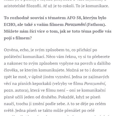
aristotelské filozofii. Ať už je to cokoli. To je komunikace.
To rozhodně souvisí s tématem AFO 58, kterým bylo
ECHO, ale také s vaším filmem
Porozumění
(Fathom).
Můžete nám říci více o tom, jak se toto téma podle vás
pojí s filmem?
Ozvěna, echo, je svým způsobem to, co přichází po
počáteční komunikaci. Něco vám řeknu, vy si to přeberete
a nakonec to svým způsobem vyplyne na povrch u dalšího
člověka, se kterým komunikujete. Možná se to i dostane
zpět ke mně, v úplně jiném vyznění. Jedna ze zajímavých
věcí na písních keporkaků (velryby ve filmu
Porozumění
,
pozn. autora), která ve filmu není – oni se komunikační
písně učili jeden od druhého. Pokaždé, když se píseň
naučí, trochu ji změní podle sebe. A to se děje po celém
světě. Jedna píseň se takto může přenášet po celé