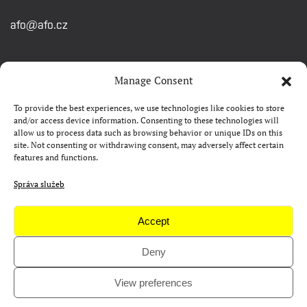
afo@afo.cz
RYCHLÉ ODKAZY
Manage Consent
To provide the best experiences, we use technologies like cookies to store
Watch&Know
and/or access device information. Consenting to these technologies will
allow us to process data such as browsing behavior or unique IDs on this
Kontakty
site. Not consenting or withdrawing consent, may adversely affect certain
features and functions.
FAQ
Camp 4Science
Správa služeb
Materiály pro média
Accept
Deny
Copyright © AFO 2000-2026 | web
rostanetek.cz
|
admin
View preferences