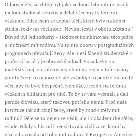
Odpověděly, že chtějí být jako vedoucí laboratoře. Jezdit
na lodi studovat velryby a dělat všechny ty terénní
výzkumy. Když jsem se zeptal těch, které byly na konci
studia, řekly mi většinou: „Nevím, jestli v oboru zůstanu.“
Důvod byl jednoduchý – složitost kombinování této práce
a možnosti mít rodinu. Na tomto oboru v postgraduálních
programech převažují ženy. Ale mezi fázemi studentské a
profesní kariéry je obrovský odpad. Požadavky na
mateřství nejsou tolerovány oborem, nejsou tolerovány
granty. Není to nemožné, ale vyžaduje to peníze na určité
věci, aby to bylo bezpečné. Nemůžete jezdit na terénní
výzkum s hlídáním pro dítě. To by se vám vysmáli a dali
peníze člověku, který takovou potřebu nemá. Proč naše
instituce tak odrazují ženy, které by snad chtěly mít
rodinu? Děje se to nejen ve vědě, ale i v akademické sféře,
všude. Nikdy v historii neexistovala civilizace, která by
více odrazovala od toho mít rodinu. V Evropě a v Americe