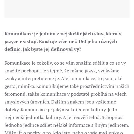
Komunikace je jedním z nejsložitějších slov, která v
jazyce existují. Existuje více než 150 jeho různých
definic. Jak byste jej definoval vy?
Komunikace je cokoliv, co se vám snažím sdělit a co se vy
snažíte pochopit. Je zřejmé, že máme jazyk, vydáváme
zvuky a interpretujeme je. Ale komunikace, to jsou také
gesta, mimika. Komunikujeme také prostřednictvím našich
feromonů, takže komunikace v podstatě probíhá na všech
smyslových úrovních. Dalším znakem jsou vzájemné
doteky. Komunikace je jakýmsi kořenem kultury. Je to
nejmenší jednotka kultury. A je neuvěřitelná. Schopnost
jednoho jedince sdílet nějaké informace s jiným jedincem.
Může jít o pocity, o to, kdo jste, nebo o vaše myšlenky o