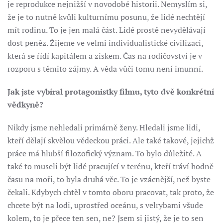
je reprodukce nejnižší v novodobé historii. Nemyslím si,
že je to nutně kvůli kulturnímu posunu, že lidé nechtějí
mít rodinu. To je jen malá část. Lidé prostě nevydělávají
dost peněz. Žijeme ve velmi individualistické civilizaci,
která se řídí kapitálem a ziskem. Čas na rodičovství je v
rozporu s těmito zájmy. A věda vůči tomu není imunní.
Jak jste vybíral protagonistky filmu, tyto dvě konkrétní
vědkyně?
Nikdy jsme nehledali primárně ženy. Hledali jsme lidi,
kteří dělají skvělou vědeckou práci. Ale také takové, jejichž
práce má hlubší filozofický význam. To bylo důležité. A
také to museli být lidé pracující v terénu, kteří tráví hodně
času na moři, to byla druhá věc. To je vzácnější, než byste
čekali. Kdybych chtěl v tomto oboru pracovat, tak proto, že
chcete být na lodi, uprostřed oceánu, s velrybami všude
kolem, to je přece ten sen, ne? Jsem si jistý, že je to sen