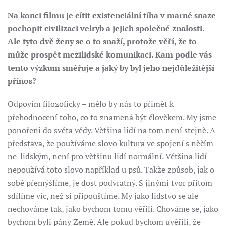
Na konci filmu je cítit existenciální tíha v marné snaze
pochopit civilizaci velryb a jejich společné znalosti.
Ale tyto dvě ženy se o to snaží, protože věří, že to
může prospět mezilidské komunikaci. Kam podle vás
tento výzkum směřuje a jaký by byl jeho nejdůležitější
přínos?
Odpovím filozoficky – mělo by nás to přimět k
přehodnocení toho, co to znamená být člověkem. My jsme
ponořeni do světa vědy. Většina lidí na tom není stejně. A
představa, že používáme slovo kultura ve spojení s něčím
ne-lidským, není pro většinu lidí normální. Většina lidí
nepoužívá toto slovo například u psů. Takže způsob, jak o
sobě přemýšlíme, je dost podvratný. S jinými tvor přitom
sdílíme víc, než si připouštíme. My jako lidstvo se ale
nechováme tak, jako bychom tomu věřili. Chováme se, jako
bychom byli pány Země. Ale pokud bychom uvěřili, že