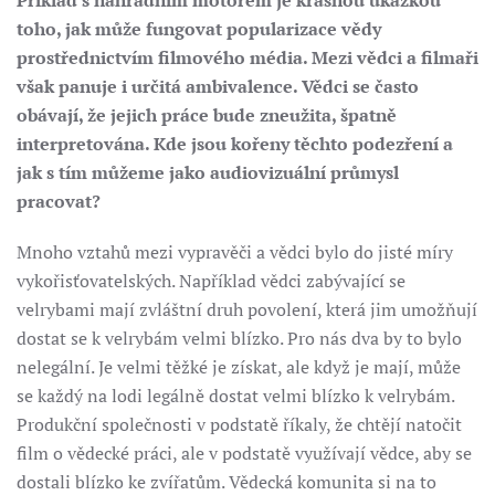
Příklad s náhradním motorem je krásnou ukázkou
toho, jak může fungovat popularizace vědy
prostřednictvím filmového média. Mezi vědci a filmaři
však panuje i určitá ambivalence. Vědci se často
obávají, že jejich práce bude zneužita, špatně
interpretována. Kde jsou kořeny těchto podezření a
jak s tím můžeme jako audiovizuální průmysl
pracovat?
Mnoho vztahů mezi vypravěči a vědci bylo do jisté míry
vykořisťovatelských. Například vědci zabývající se
velrybami mají zvláštní druh povolení, která jim umožňují
dostat se k velrybám velmi blízko. Pro nás dva by to bylo
nelegální. Je velmi těžké je získat, ale když je mají, může
se každý na lodi legálně dostat velmi blízko k velrybám.
Produkční společnosti v podstatě říkaly, že chtějí natočit
film o vědecké práci, ale v podstatě využívají vědce, aby se
dostali blízko ke zvířatům. Vědecká komunita si na to