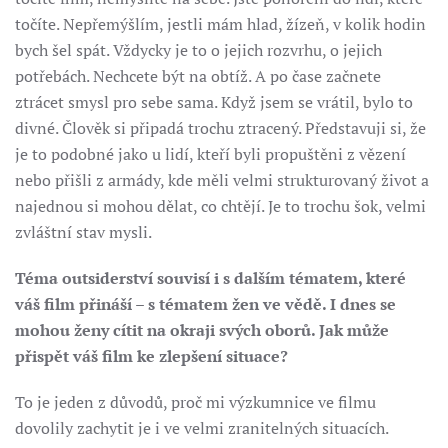
točíte. Nepřemýšlím, jestli mám hlad, žízeň, v kolik hodin
bych šel spát. Vždycky je to o jejich rozvrhu, o jejich
potřebách. Nechcete být na obtíž. A po čase začnete
ztrácet smysl pro sebe sama. Když jsem se vrátil, bylo to
divné. Člověk si připadá trochu ztracený. Představuji si, že
je to podobné jako u lidí, kteří byli propuštěni z vězení
nebo přišli z armády, kde měli velmi strukturovaný život a
najednou si mohou dělat, co chtějí. Je to trochu šok, velmi
zvláštní stav mysli.
Téma outsiderství souvisí i s dalším tématem, které
váš film přináší – s tématem žen ve vědě. I dnes se
mohou ženy cítit na okraji svých oborů. Jak může
přispět váš film ke zlepšení situace?
To je jeden z důvodů, proč mi výzkumnice ve filmu
dovolily zachytit je i ve velmi zranitelných situacích.