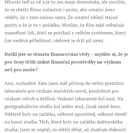
Mluvím teď za ně a je to jen moje domněnka, ale myslím,
že se chtěly filmu zúčastnit i proto, aby ostatní ženy
věděly, že v tom nejsou samy. Že ostatní sdílejí stejné
pocity a že je to v pořádku. Myslím, že film také odhaluje
osamělost lidí, kteří se potýkají s velkým systémem, který
jim nedává příležitost, vědomě je drží při zemi.
Dotkl jste se tématu financování vědy – myslíte si, že je
pro ženy těžší získat finanční prostředky na výzkum
než pro muže?
Ano, rozhodně. Sám jsem měl přístup do velmi prestižní
laboratoře pro výzkum mořských savců, konkrétně pro
výzkum velryb a delfínů. Vedoucí laboratoře byl muž. Na
postgraduálním studiu byl jeden muž, jinak samé ženy.
Některé byly na začátku, některé uprostřed, některé téměř
na konci studia. Těch, které byly na začátku doktorského
studia, jsem se zeptal, co chtějí dělat, až studium dokončí.