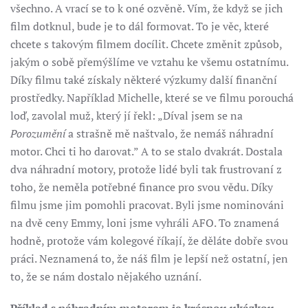
všechno. A vrací se to k oné ozvěně. Vím, že když se jich
film dotknul, bude je to dál formovat. To je věc, které
chcete s takovým filmem docílit. Chcete změnit způsob,
jakým o sobě přemýšlíme ve vztahu ke všemu ostatnímu.
Díky filmu také získaly některé výzkumy další finanční
prostředky. Například Michelle, které se ve filmu porouchá
loď, zavolal muž, který jí řekl: „Díval jsem se na
Porozumění
a strašně mě naštvalo, že nemáš náhradní
motor. Chci ti ho darovat.” A to se stalo dvakrát. Dostala
dva náhradní motory, protože lidé byli tak frustrovaní z
toho, že neměla potřebné finance pro svou vědu. Díky
filmu jsme jim pomohli pracovat. Byli jsme nominováni
na dvě ceny Emmy, loni jsme vyhráli AFO. To znamená
hodně, protože vám kolegové říkají, že děláte dobře svou
práci. Neznamená to, že náš film je lepší než ostatní, jen
to, že se nám dostalo nějakého uznání.