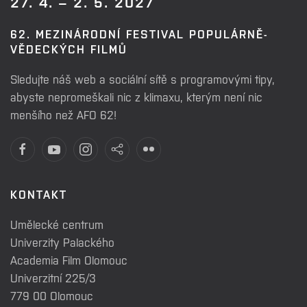
27. 4. – 2. 5. 2027
62. MEZINÁRODNÍ FESTIVAL POPULÁRNĚ-
VĚDECKÝCH FILMŮ
Sledujte náš web a sociální sítě s programovými tipy,
abyste nepromeškali nic z klimaxu, kterým není nic
menšího než AFO 62!
KONTAKT
Umělecké centrum
Univerzity Palackého
Academia Film Olomouc
Univerzitní 225/3
779 00 Olomouc