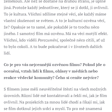
zeměkouli. Ale než se dostane na druhou stranu, je úplně
jiná. Protože každý jednotlivec, který se jí dotkl, ji ovlivnil.
To je kultura. Všichni sdílíme stejné věci, ale každý máme
vlastní zkušenost se světem. A to je kulturní ozvěna věcí,
že? Opakuje se to samé, ale pokaždé je to trochu něco
jiného. I samotný film má ozvěnu. Má na věci motýlí efekt.
Všichni, kdo viděli
Porozumění,
společně něco cítili, ať už
to bylo cokoli. A to bude pokračovat i v životech dalších
lidí.
Co je pro vás nejcennější ozvěnou filmu? Pokud jde o
ocenění, vztah lidí k filmu, ohlasy v médiích nebo
reakce vědecké komunity? Čeho si ceníte nejvíce?
S filmem jsme měli neuvěřitelné štěstí na všech možných
úrovních. Různí lidé mě kontaktovali a řekli mi, jak je film
ovlivnil. Na projekcích za mnou lidé chodí a říkají mi, jak
se film dotknul jejich srdcí a myslí. To pro mě znamená