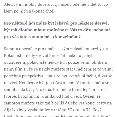
Ale aby mi mohly důvěřovat, musely ode mě vidět to, co
jsem po nich nakonec chtěl.
Pro některé lidi může být lákavé, pro některé děsivé,
být tak dlouho mimo společnost. Vás to děsí, nebo má
pro vás tato samota něco kouzelného?
Samota obecně je pro umělce svým způsobem nezbytná.
Pokud jste nikdy v životě nezažili, jaké to je být
outsiderem, pokud jste někdy byli pouze velmi oblíbení,
nemyslím si, že se někdy můžete stát umělcem. Je to velmi
potřebná perspektiva – musíte být zvenčí příběhu, dívat se
na věci. Nemůžete být jen účastníkem. V tomto směru se
samota zdá být přirozená. Pro mě je to nejlepší místo k
tvorbě, k rozjímání, k úniku od hluku věcí. Ovšem se
samotou můžete také zajít příliš daleko. Na konci cesty na
Aljašku byly výzkumnice v terénu 37 dní, já 32. Když
točíte film, nemyslíte na sebe. Jste ponořeni do lidí, které