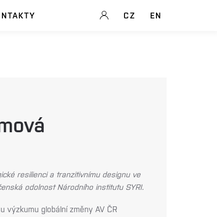
ONTAKTY
CZ
EN
omová
cké resilienci a tranzitivnímu designu ve
nská odolnost Národního institutu SYRI.
vu výzkumu globální změny AV ČR