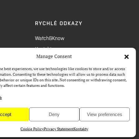
RYCHLÉ ODKAZY
Watch&Know
Kontakty
Manage Consent
FAQ
he best experiences, we use technologies like cookies to store and/or access
Camp 4Science
mation. Consenting to these technologies will allow us to process data such
behavior or unique IDs on this site. Not consenting or withdrawing consent,
Materiály pro média
y affect certain features and functions.
eb
ccept
Deny
View preferences
Cookie Policy
Privacy Statement
Kontakty