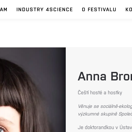
RAM
INDUSTRY 4SCIENCE
O FESTIVALU
K
Anna Br
Čeští hosté a hostky
Věnuje se sociálně-ekologi
výzkumné skupině Společe
Je doktorandkou v Ústa