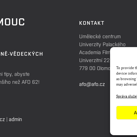
OMOUC
KONTAKT
Umělecké centrum
Univerzity Palackého
Academia Film Olomouc
RNĚ-VĚDECKÝCH
Univerzitní 225/3
779 00 Olomouc
To provide t
i tipy, abyste
device infor
as browsing 
enšího než AFO 62!
afo@afo.cz
may adversel
Správa služ
A
.cz
|
admin