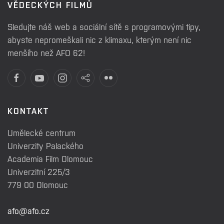
VĚDECKÝCH FILMŮ
Sledujte náš web a sociální sítě s programovými tipy,
abyste nepromeškali nic z klimaxu, kterým není nic
menšího než AFO 62!
KONTAKT
Umělecké centrum
Univerzity Palackého
Academia Film Olomouc
Univerzitní 225/3
779 00 Olomouc
afo@afo.cz