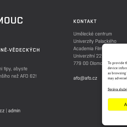
OMOUC
KONTAKT
Umělecké centrum
Univerzity Palackého
Academia Film Olomouc
RNĚ-VĚDECKÝCH
Univerzitní 225/3
779 00 Olomouc
To provide t
i tipy, abyste
device infor
as browsing 
enšího než AFO 62!
afo@afo.cz
may adversel
Správa služ
A
.cz
|
admin