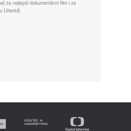
me
) za nejlepší dokumentární film i za
u (
Staříci
).