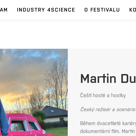
RAM
INDUSTRY 4SCIENCE
O FESTIVALU
K
Martin D
Čeští hosté a hostky
Český režisér a scenáris
Během dvacetileté kariéry
dokumentární film. Marti