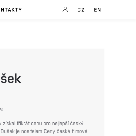
ONTAKTY
CZ
EN
ušek
ta
 získal třikrát cenu pro nejlepší český
n Dušek je nositelem Ceny české filmové