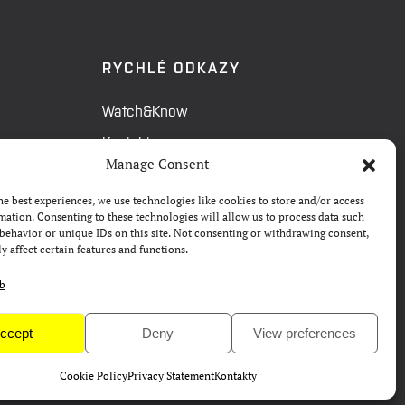
RYCHLÉ ODKAZY
Watch&Know
Kontakty
Manage Consent
FAQ
he best experiences, we use technologies like cookies to store and/or access
Camp 4Science
mation. Consenting to these technologies will allow us to process data such
behavior or unique IDs on this site. Not consenting or withdrawing consent,
Materiály pro média
y affect certain features and functions.
eb
ccept
Deny
View preferences
Cookie Policy
Privacy Statement
Kontakty