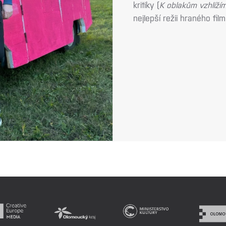
kritiky (
K oblakům vzhlíží
nejlepší režii hraného film