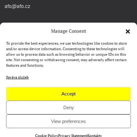
afo@afo.cz
RYCHLÉ ODKAZY
Manage Consent
To provide the best experiences, we use technologies like cookies to store
Watch&Know
and/or access device information. Consenting to these technologies will
allow us to process data such as browsing behavior or unique IDs on this
Kontakty
site. Not consenting or withdrawing consent, may adversely affect certain
features and functions.
FAQ
Camp 4Science
Správa služeb
Materiály pro média
Accept
Deny
Copyright © AFO 2000-2026 | web
rostanetek.cz
|
admin
View preferences
Cookie Policy
Privacy Statement
Kontakty