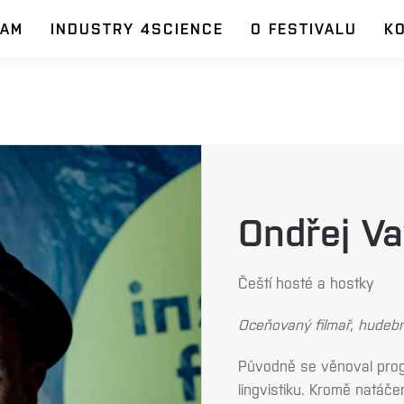
RAM
INDUSTRY 4SCIENCE
O FESTIVALU
K
Ondřej V
Čeští hosté a hostky
Oceňovaný filmař, hudeb
Původně se věnoval progr
lingvistiku. Kromě natáče