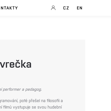
ONTAKTY
CZ
EN
avrečka
ní performer a pedagog.
amování, poté přešel na filosofii a
ní filmů vystupuje se svou hudební