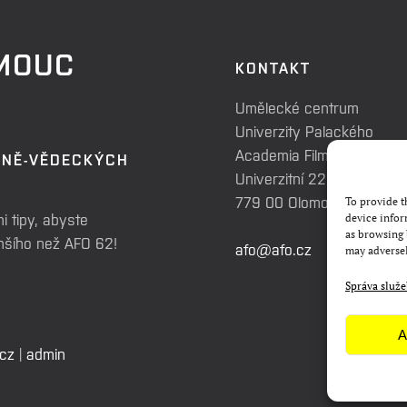
OMOUC
KONTAKT
Umělecké centrum
Univerzity Palackého
Academia Film Olomouc
RNĚ-VĚDECKÝCH
Univerzitní 225/3
779 00 Olomouc
To provide t
i tipy, abyste
device infor
as browsing 
enšího než AFO 62!
afo@afo.cz
may adversel
Správa služ
A
.cz
|
admin