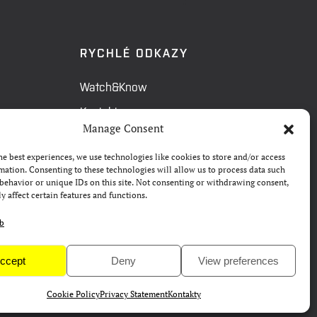
RYCHLÉ ODKAZY
Watch&Know
Kontakty
Manage Consent
FAQ
he best experiences, we use technologies like cookies to store and/or access
Camp 4Science
mation. Consenting to these technologies will allow us to process data such
behavior or unique IDs on this site. Not consenting or withdrawing consent,
Materiály pro média
y affect certain features and functions.
eb
ccept
Deny
View preferences
Cookie Policy
Privacy Statement
Kontakty