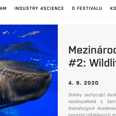
RAM
INDUSTRY 4SCIENCE
O FESTIVALU
K
Mezináro
#2: Wildl
4. 9. 2020
Snímky zachycující divok
neodmyslitelně k žán
dramaturgové Academia 
množství přihlášených do