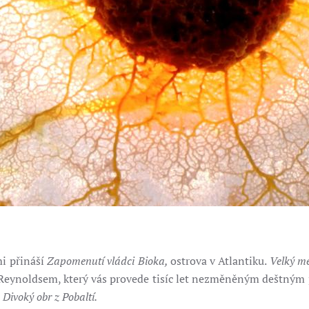
i přináší
Zapomenutí vládci Bioka,
ostrova v Atlantiku.
Velký m
eynoldsem, který vás provede tisíc let nezměněným deštným pr
Divoký obr z Pobaltí.