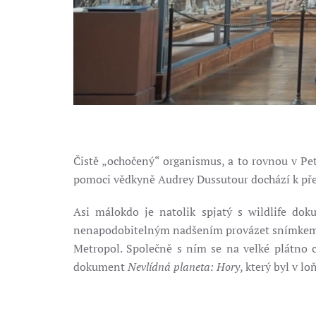
Čistě „ochočený“ organismus, a to rovnou v Pe
pomoci vědkyně Audrey Dussutour dochází k pře
Asi málokdo je natolik spjatý s wildlife d
nenapodobitelným nadšením provázet snímke
Metropol. Společně s ním se na velké plátno c
dokument
Nevlídná planeta: Hory
, který byl v 