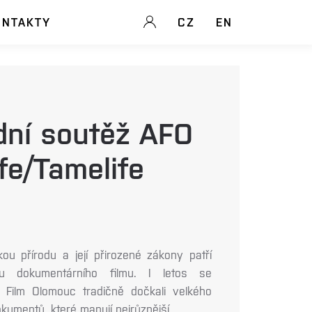
ONTAKTY
CZ
EN
dní soutěž AFO
ife/Tamelife
ou přírodu a její přirozené zákony patří
ru dokumentárního filmu. I letos se
Film Olomouc tradičně dočkali velkého
kumentů, které mapují nejrůznější