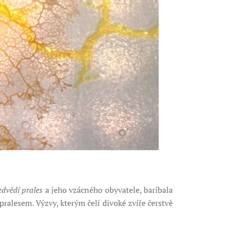
edvědí prales
a jeho vzácného obyvatele, baribala
alesem. Výzvy, kterým čelí divoké zvíře čerstvě