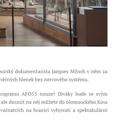
ouzský dokumentarista Jacques Mitsch v něm za
uněčných hlenek bez nervového systému.
v programu AFO55 nouze! Diváky bude se svým
u, ale dorazit na něj můžete do olomouckého Kina
vačnatcích na hranici vyhynutí a spektakulární