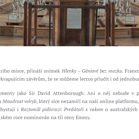
triho misce, přináší snímek
Hlenky – Géniové bez mozku.
Franc
kvapujícím závěrům, že se můžeme leccos přiučit i od jednob
okumenty jako Sir David Attenborough. Ani o něj nebude 
m
Moudrost velryb
, který sice nezamíří na naši online platform
hystají i
Roztomilí pidivrazi: Predátoři s vakem
o australských 
loňském roce nominován na tři ceny Emmy.