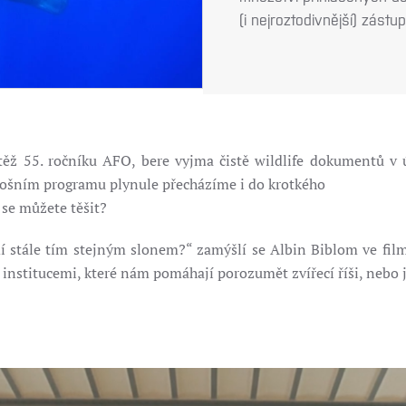
(i nejroztodivnější) zást
těž 55. ročníku AFO, bere vyjma čistě wildlife dokumentů v ú
letošním programu plynule přecházíme i do krotkého
 se můžete těšit?
í stále tím stejným slonem?“ zamýšlí se Albin Biblom ve fi
institucemi, které nám pomáhají porozumět zvířecí říši, nebo j