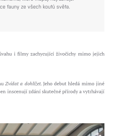
upce fauny ze všech koutů světa.
vahu i filmy zachycující živočichy mimo jejich
lmu
Zvídat a dohlížet.
Jeho debut hledá mimo jiné
en inscenují zdání skutečné přírody a vytrhávají