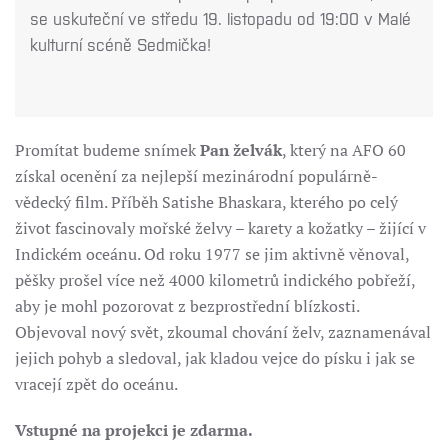
se uskuteční ve středu 19. listopadu od 19:00 v Malé
kulturní scéně Sedmička!
Promítat budeme snímek
Pan želvák
, který na AFO 60
získal ocenění za nejlepší mezinárodní populárně-
vědecký film. Příběh Satishe Bhaskara, kterého po celý
život fascinovaly mořské želvy – karety a kožatky – žijící v
Indickém oceánu. Od roku 1977 se jim aktivně věnoval,
pěšky prošel více než 4000 kilometrů indického pobřeží,
aby je mohl pozorovat z bezprostřední blízkosti.
Objevoval nový svět, zkoumal chování želv, zaznamenával
jejich pohyb a sledoval, jak kladou vejce do písku i jak se
vracejí zpět do oceánu.
Vstupné na projekci je zdarma.