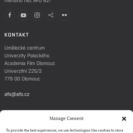
menšího než AFO 62!
KONTAKT
Umělecké centrum
Univerzity Palackého
Academia Film Olomouc
Univerzitní 225/3
779 00 Olomouc
afo@afo.cz
RYCHLÉ ODKAZY
Manage Consent
To provide the best experiences, we use technologies like cookies to store
Watch&Know