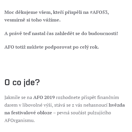
Moc děkujeme všem, kteří přispěli na #AFO53,
vesmírně si toho vážíme.
A právě teď nastal čas zahledět se do budoucnosti!
AFO totiž můžete podporovat po celý rok.
O co jde?
Jakmile se na
AFO 2019
rozhodnete přispět finančním
darem v libovolné výši, stává se z vás nehasnoucí
hvězda
na festivalové obloze
– pevná součást pulzujícího
AFOrganismu.