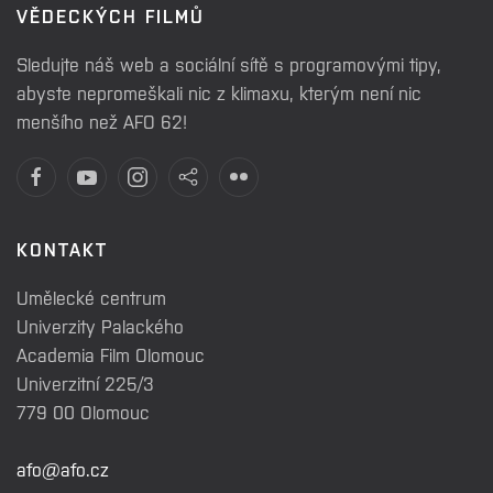
VĚDECKÝCH FILMŮ
Sledujte náš web a sociální sítě s programovými tipy,
abyste nepromeškali nic z klimaxu, kterým není nic
menšího než AFO 62!
KONTAKT
Umělecké centrum
Univerzity Palackého
Academia Film Olomouc
Univerzitní 225/3
779 00 Olomouc
afo@afo.cz