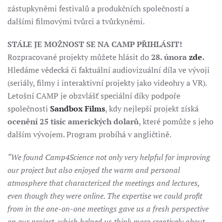
zástupkyněmi festivalů a produkčních společností a
dalšími filmovými tvůrci a tvůrkyněmi.
STÁLE JE MOŽNOST SE NA CAMP PŘIHLÁSIT!
Rozpracované projekty můžete hlásit do
28. února
zde
.
Hledáme vědecká či faktuální audiovizuální díla ve vývoji
(seriály, filmy i interaktivní projekty jako videohry a VR).
Letošní CAMP je obzvlášť speciální díky podpoře
společnosti
Sandbox Films
, kdy nejlepší projekt získá
ocenění 25 tisíc amerických dolarů
, které pomůže s jeho
dalším vývojem. Program probíhá v angličtině.
“We found Camp4Science not only very helpful for improving
our project but also enjoyed the warm and personal
atmosphere that characterized the meetings and lectures,
even though they were online. The expertise we could profit
from in the one-on-one meetings gave us a fresh perspective
on our project, which helped us think more creatively about