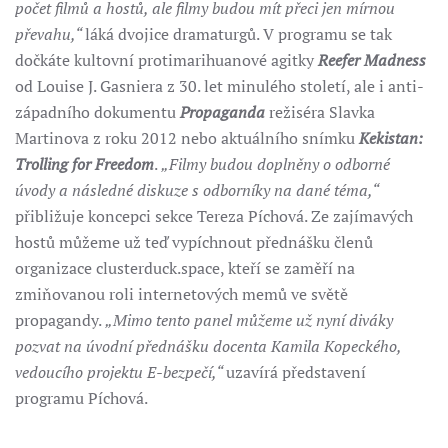
počet filmů a hostů, ale filmy budou mít přeci jen mírnou
převahu,“
láká dvojice dramaturgů. V programu se tak
dočkáte kultovní protimarihuanové agitky
Reefer Madness
od Louise J. Gasniera z 30. let minulého století, ale i anti-
západního dokumentu
Propaganda
režiséra Slavka
Martinova z roku 2012 nebo aktuálního snímku
Kekistan:
Trolling for Freedom
.
„Filmy budou doplněny o odborné
úvody a následné diskuze s odborníky na dané téma,“
přibližuje koncepci sekce Tereza Píchová. Ze zajímavých
hostů můžeme už teď vypíchnout přednášku členů
organizace clusterduck.space, kteří se zaměří na
zmiňovanou roli internetových memů ve světě
propagandy.
„Mimo tento panel můžeme už nyní diváky
pozvat na úvodní přednášku docenta Kamila Kopeckého,
vedoucího projektu E-bezpečí,“
uzavírá představení
programu Píchová.