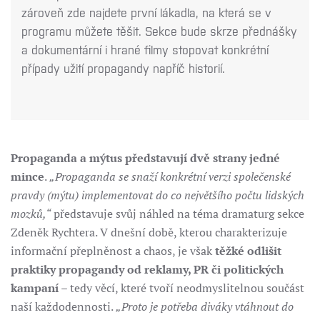
zároveň zde najdete první lákadla, na která se v
programu můžete těšit. Sekce bude skrze přednášky
a dokumentární i hrané filmy stopovat konkrétní
případy užití propagandy napříč historií.
Propaganda a mýtus představují dvě strany jedné
mince
.
„Propaganda se snaží konkrétní verzi společenské
pravdy (mýtu) implementovat do co největšího počtu lidských
mozků,“
představuje svůj náhled na téma dramaturg sekce
Zdeněk Rychtera. V dnešní době, kterou charakterizuje
informační přeplněnost a chaos, je však
těžké odlišit
praktiky propagandy od reklamy, PR či politických
kampaní
– tedy věcí, které tvoří neodmyslitelnou součást
naší každodennosti.
„Proto je potřeba diváky vtáhnout do