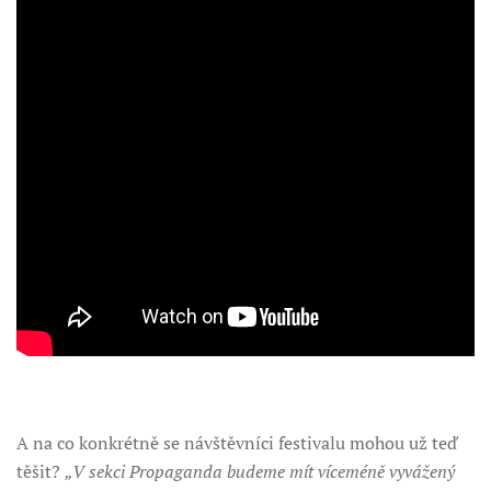
A na co konkrétně se návštěvníci festivalu mohou už teď
těšit?
„V sekci Propaganda budeme mít víceméně vyvážený