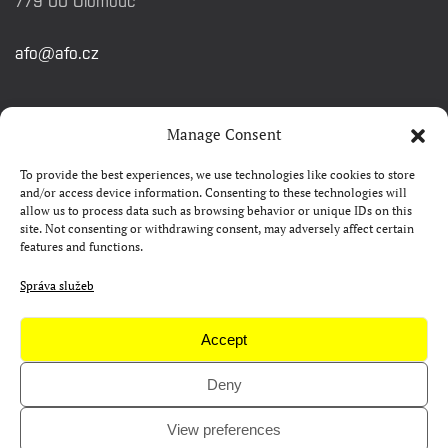
779 00 Olomouc
afo@afo.cz
RYCHLÉ ODKAZY
Manage Consent
To provide the best experiences, we use technologies like cookies to store
Watch&Know
and/or access device information. Consenting to these technologies will
allow us to process data such as browsing behavior or unique IDs on this
Kontakty
site. Not consenting or withdrawing consent, may adversely affect certain
features and functions.
FAQ
Camp 4Science
Správa služeb
Materiály pro média
Accept
Deny
Copyright © AFO 2000-2026 | web
rostanetek.cz
|
admin
View preferences