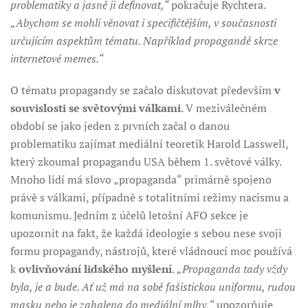
problematiky a jasně ji definovat,“
pokračuje Rychtera.
„Abychom se mohli věnovat i specifičtějším, v současnosti
určujícím aspektům tématu. Například propagandě skrze
internetové memes.“
O tématu propagandy se začalo diskutovat především
v
souvislosti se světovými válkami
. V meziválečném
období se jako jeden z prvních začal o danou
problematiku zajímat mediální teoretik Harold Lasswell,
který zkoumal propagandu USA během 1. světové války.
Mnoho lidí má slovo „propaganda“ primárně spojeno
právě s válkami, případně s totalitními režimy nacismu a
komunismu. Jedním z účelů letošní AFO sekce je
upozornit na fakt, že každá ideologie s sebou nese svoji
formu propagandy, nástrojů, které vládnoucí moc používá
k
ovlivňování lidského myšlení
.
„Propaganda tady vždy
byla, je a bude. Ať už má na sobě fašistickou uniformu, rudou
masku nebo je zahalena do mediální mlhy,“
upozorňuje