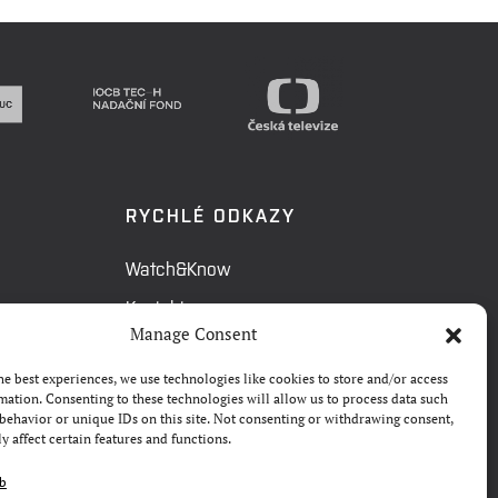
RYCHLÉ ODKAZY
Watch&Know
Kontakty
Manage Consent
FAQ
he best experiences, we use technologies like cookies to store and/or access
Camp 4Science
mation. Consenting to these technologies will allow us to process data such
behavior or unique IDs on this site. Not consenting or withdrawing consent,
Materiály pro média
y affect certain features and functions.
eb