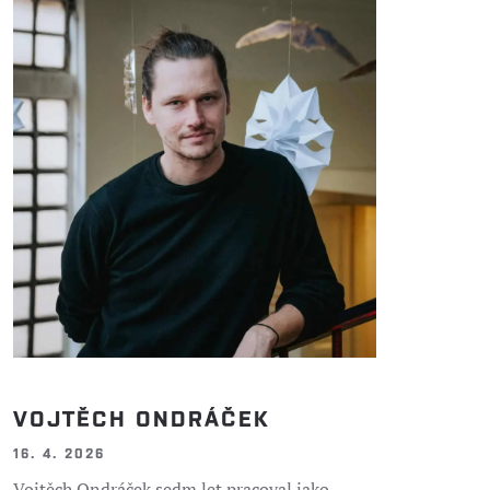
VOJTĚCH ONDRÁČEK
16. 4. 2026
Vojtěch Ondráček sedm let pracoval jako