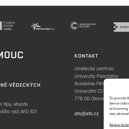
OMOUC
KONTAKT
Umělecké centrum
Univerzity Palackého
Academia Film Olomouc
RNĚ-VĚDECKÝCH
Univerzitní 225/3
779 00 Olomouc
To provide t
i tipy, abyste
device infor
as browsing 
enšího než AFO 62!
afo@afo.cz
may adversel
Správa služ