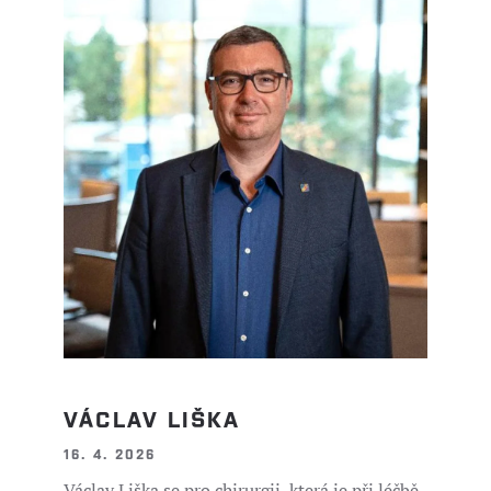
VÁCLAV LIŠKA
16. 4. 2026
Václav Liška se pro chirurgii, která je při léčbě