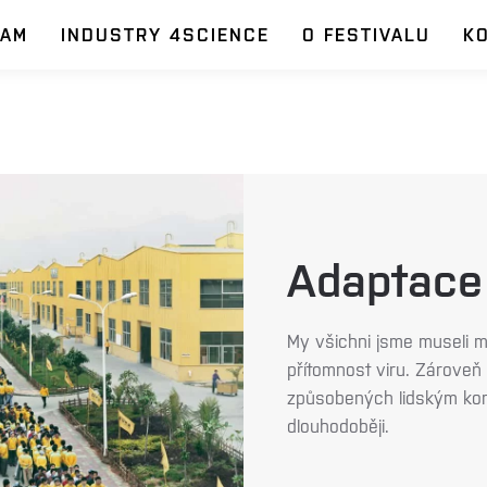
RAM
INDUSTRY 4SCIENCE
O FESTIVALU
K
Adaptace
My všichni jsme museli m
přítomnost viru. Zároveň
způsobených lidským koná
dlouhodoběji.