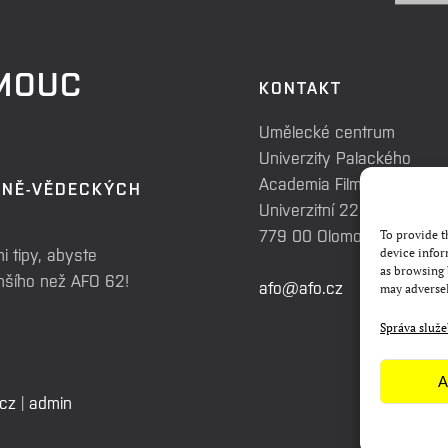
OMOUC
KONTAKT
Umělecké centrum
Univerzity Palackého
Academia Film Olomouc
RNĚ-VĚDECKÝCH
Univerzitní 225/3
779 00 Olomouc
To provide t
i tipy, abyste
device infor
as browsing 
enšího než AFO 62!
afo@afo.cz
may adversel
Správa služ
A
.cz
|
admin