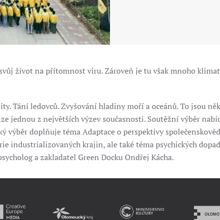
vůj život na přítomnost viru. Zároveň je tu však mnoho klim
ity. Tání ledovců. Zvyšování hladiny moří a oceánů. To jsou něk
krize jednou z největších výzev současnosti. Soutěžní výběr na
cký výběr doplňuje téma Adaptace o perspektivy společenskově
rie industrializovaných krajin, ale také téma psychických dopa
 psycholog a zakladatel Green Docku Ondřej Kácha.