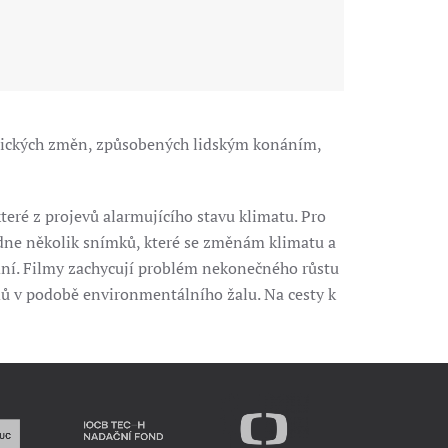
atických změn, způsobených lidským konáním,
teré z projevů alarmujícího stavu klimatu. Pro
bídne několik snímků, které se změnám klimatu a
dní. Filmy zachycují problém nekonečného růstu
dů v podobě environmentálního žalu. Na cesty k