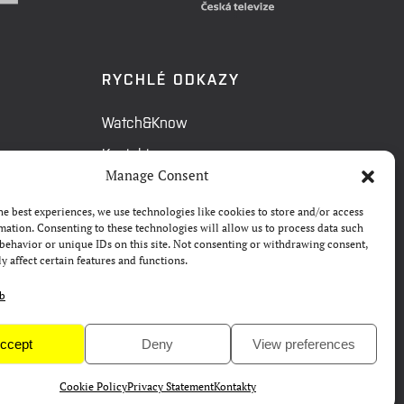
RYCHLÉ ODKAZY
Watch&Know
Kontakty
Manage Consent
FAQ
he best experiences, we use technologies like cookies to store and/or access
Camp 4Science
mation. Consenting to these technologies will allow us to process data such
behavior or unique IDs on this site. Not consenting or withdrawing consent,
Materiály pro média
y affect certain features and functions.
eb
ccept
Deny
View preferences
Cookie Policy
Privacy Statement
Kontakty