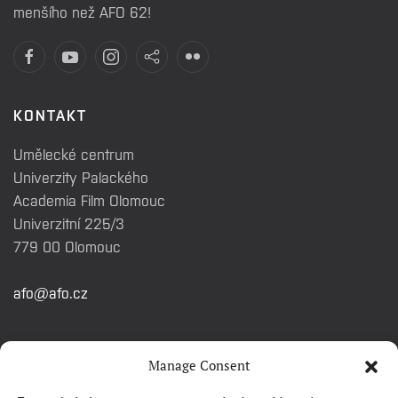
menšího než AFO 62!
KONTAKT
Umělecké centrum
Univerzity Palackého
Academia Film Olomouc
Univerzitní 225/3
779 00 Olomouc
afo@afo.cz
RYCHLÉ ODKAZY
Manage Consent