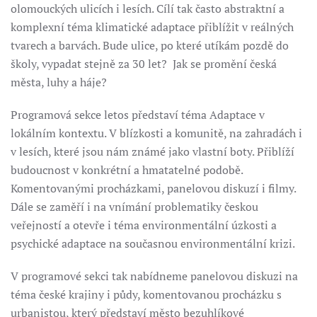
olomouckých ulicích i lesích. Cílí tak často abstraktní a
komplexní téma klimatické adaptace přiblížit v reálných
tvarech a barvách. Bude ulice, po které utíkám pozdě do
školy, vypadat stejně za 30 let? Jak se promění česká
města, luhy a háje?
Programová sekce letos představí téma Adaptace v
lokálním kontextu. V blízkosti a komunitě, na zahradách i
v lesích, které jsou nám známé jako vlastní boty. Přiblíží
budoucnost v konkrétní a hmatatelné podobě.
Komentovanými procházkami, panelovou diskuzí i filmy.
Dále se zaměří i na vnímání problematiky českou
veřejností a otevře i téma environmentální úzkosti a
psychické adaptace na současnou environmentální krizi.
V programové sekci tak nabídneme panelovou diskuzi na
téma české krajiny i půdy, komentovanou procházku s
urbanistou, který představí město bezuhlíkové