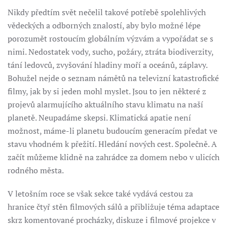
Nikdy předtím svět nečelil takové potřebě spolehlivých
vědeckých a odborných znalostí, aby bylo možné lépe
porozumět rostoucím globálním výzvám a vypořádat se s
nimi. Nedostatek vody, sucho, požáry, ztráta biodiverzity,
tání ledovců, zvyšování hladiny moří a oceánů, záplavy.
Bohužel nejde o seznam námětů na televizní katastrofické
filmy, jak by si jeden mohl myslet. Jsou to jen některé z
projevů alarmujícího aktuálního stavu klimatu na naší
planetě. Neupadáme skepsi. Klimatická apatie není
možnost, máme-li planetu budoucím generacím předat ve
stavu vhodném k přežití. Hledání nových cest. Společně. A
začít můžeme klidně na zahrádce za domem nebo v ulicích
rodného města.
V letošním roce se však sekce také vydává cestou za
hranice čtyř stěn filmových sálů a přibližuje téma adaptace
skrz komentované procházky, diskuze i filmové projekce v