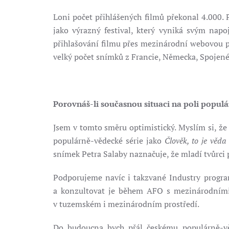
Loni počet přihlášených filmů překonal 4.000. 
jako výrazný festival, který vyniká svým napo
přihlašování filmu přes mezinárodní webovou pl
velký počet snímků z Francie, Německa, Spojené
Porovnáš-li současnou situaci na poli popul
Jsem v tomto směru optimistický. Myslím si, že
populárně-vědecké série jako
Člověk, to je věda
snímek Petra Salaby naznačuje, že mladí tvůrci
Podporujeme navíc i takzvané Industry progra
a konzultovat je během AFO s mezinárodními 
v tuzemském i mezinárodním prostředí.
Do budoucna bych přál českému populárně-věd