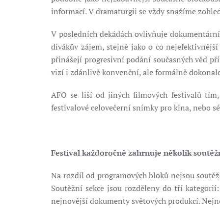
informací. V dramaturgii se vždy snažíme zohle
V posledních dekádách ovlivňuje dokumentární f
divákův zájem, stejně jako o co nejefektivnější
přinášejí progresivní podání současných věd pří
vizí i zdánlivě konvenční, ale formálně dokona
AFO se liší od jiných filmových festivalů tím
festivalové celovečerní snímky pro kina, nebo sé
Festival každoročně zahrnuje několik soutěž
Na rozdíl od programových bloků nejsou sout
Soutěžní sekce jsou rozděleny do tří kategori
nejnovější dokumenty světových produkcí. Nejnov