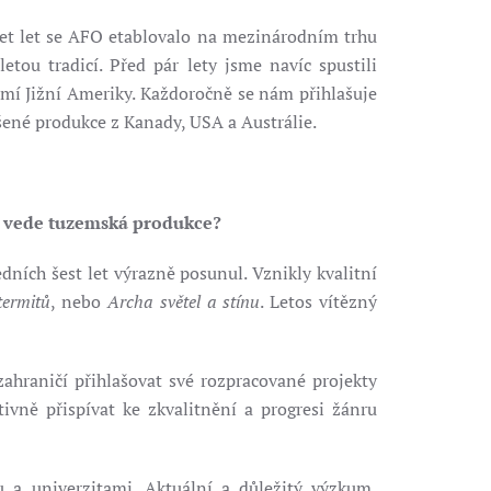
eset let se AFO etablovalo na mezinárodním trhu
tou tradicí. Před pár lety jsme navíc spustili
emí Jižní Ameriky. Každoročně se nám přihlašuje
šené produkce z Kanady, USA a Austrálie.
si vede tuzemská produkce?
ních šest let výrazně posunul. Vznikly kvalitní
termitů
, nebo
Archa světel a stínu
. Letos vítězný
hraničí přihlašovat své rozpracované projekty
ně přispívat ke zkvalitnění a progresi žánru
a univerzitami. Aktuální a důležitý výzkum,