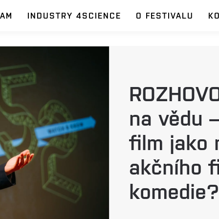
RAM
INDUSTRY 4SCIENCE
O FESTIVALU
K
ROZHOVOR
na vědu 
film jako
akčního f
komedie