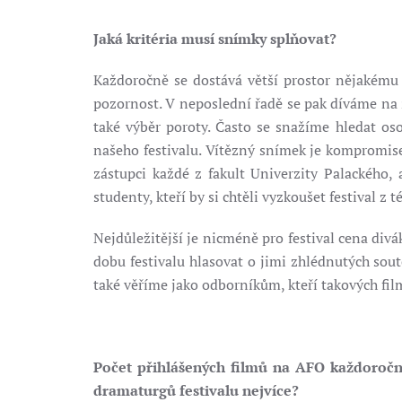
Jaká kritéria musí snímky splňovat?
Každoročně se dostává větší prostor nějakému 
pozornost. V neposlední řadě se pak díváme na 
také výběr poroty. Často se snažíme hledat oso
našeho festivalu. Vítězný snímek je kompromise
zástupci každé z fakult Univerzity Palackého,
studenty, kteří by si chtěli vyzkoušet festival z
Nejdůležitější je nicméně pro festival cena div
dobu festivalu hlasovat o jimi zhlédnutých sou
také věříme jako odborníkům, kteří takových fil
Počet přihlášených filmů na AFO každoročně 
dramaturgů festivalu nejvíce?