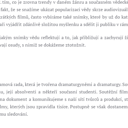
. tím, co je zrovna trendy v daném žánru a současném vědecké
akt, že se snažíme ukázat popularizaci vědy skrze audiovizuální
krátkých filmů, často vybíráme také snímky, které by už do k
i vyjádřit zdánlivě složitou myšlenku a sdělit ji publiku v rá
kým snímky vědu reflektují a to, jak přibližují a zachycují ži
žívají osudy, s nimiž se dokážeme ztotožnit.
mová rada, která je tvořena dramaturgyněmi a dramaturgy. S
mu, její absolventi a někteří současní studenti. Soutěžní f
 dokument a komunikujeme s naší sítí tvůrců a produkcí, ste
lmy, kterých jsou zpravidla tisíce. Postupně se však dostanem
ímu sledování.