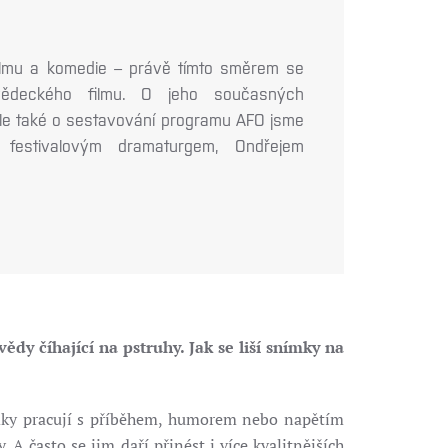
ilmu a komedie – právě tímto směrem se
-vědeckého filmu. O jeho současných
ale také o sestavování programu AFO jsme
 festivalovým dramaturgem, Ondřejem
y číhající na pstruhy. Jak se liší snímky na
ímky pracují s příběhem, humorem nebo napětím
A často se jim daří přinést i více kvalitnějších