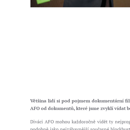
Většina lidí si pod pojmem dokumentární fil
AFO od dokumentů, které jsme zvyklí vídat bě
Diváci AFO mohou každoročně vidět ty nejprog
podobně jako nejzábavnější současné blockbuster