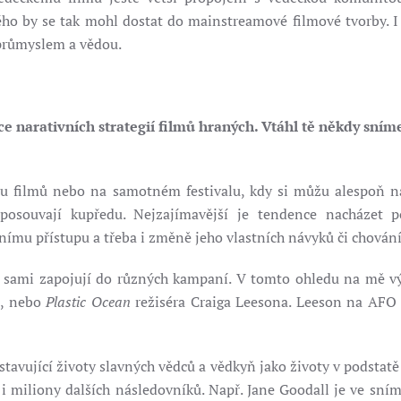
kého by se tak mohl dostat do mainstreamové filmové tvorby.
 průmyslem a vědou.
 narativních strategií filmů hraných. Vtáhl tě někdy sním
ěru filmů nebo na samotném festivalu, kdy si můžu alespoň n
posouvají kupředu. Nejzajímavější je tendence nacházet
ivnímu přístupu a třeba i změně jeho vlastních návyků či chování
tí sami zapojují do různých kampaní. V tomto ohledu na mě 
ů, nebo
Plastic Ocean
režiséra Craiga Leesona. Leeson na AFO o
stavující životy slavných vědců a vědkyň jako životy v podsta
 i miliony dalších následovníků. Např. Jane Goodall je ve sn