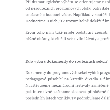
Při dramaturgickém výběru se orientujeme např
od nesoutěžních programových bloků patří dále f
současné a budoucí vědce. Například v soutěži 
Hodnotíme u nich, jak srozumitelně dokáží filmař
Krom toho nám také přijde podstatný způsob, ja
běžné občany, kteří žijí své civilní životy a pro
Kdo vybírá dokumenty do soutěžních sekcí?
Dokumenty do programových sekcí vybírá progra
pedagogové působící na katedře divadla a fil
Navštěvujeme mezinárodní festivaly zaměřené na
pak intenzivně začínáme sledovat přihlášené fi
posledních letech vznikly. Ty podrobujeme dalš