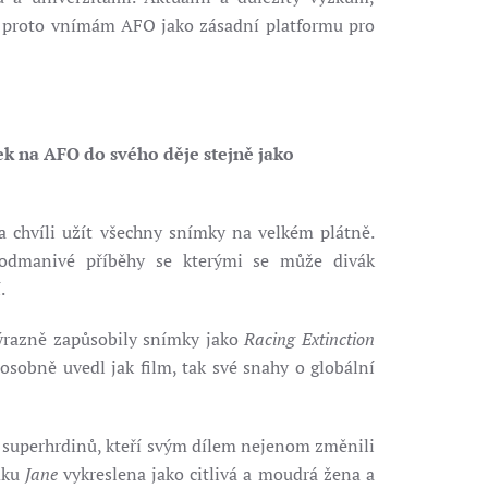
 I proto vnímám AFO jako zásadní platformu pro
ek na AFO do svého děje stejně jako
a chvíli užít všechny snímky na velkém plátně.
 podmanivé příběhy se kterými se může divák
.
výrazně zapůsobily snímky jako
Racing Extinction
sobně uvedl jak film, tak své snahy o globální
tě superhrdinů, kteří svým dílem nejenom změnili
ímku
Jane
vykreslena jako citlivá a moudrá žena a