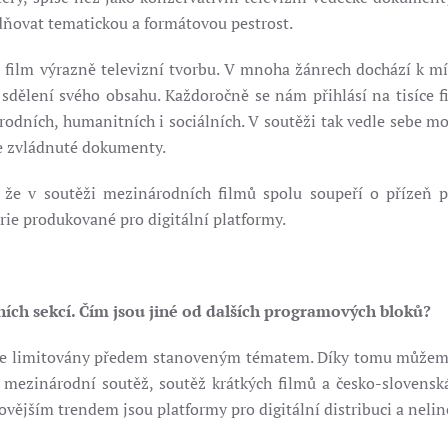
dňovat tematickou a formátovou pestrost.
ilm výrazně televizní tvorbu. V mnoha žánrech dochází k míše
 sdělení svého obsahu. Každoročně se nám přihlásí na tisíce fi
rodních, humanitních i sociálních. V soutěži tak vedle sebe m
le zvládnuté dokumenty.
, že v soutěži mezinárodních filmů spolu soupeří o přízeň p
rie produkované pro digitální platformy.
ních sekcí. Čím jsou jiné od dalších programových bloků?
ěže limitovány předem stanoveným tématem. Díky tomu můžeme
í: mezinárodní soutěž, soutěž krátkých filmů a česko-slovens
ějším trendem jsou platformy pro digitální distribuci a neline