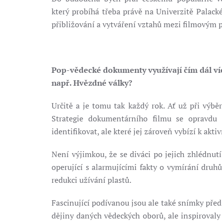
který probíhá třeba právě na Univerzitě Palac
přibližování a vytváření vztahů mezi filmovým
Pop-vědecké dokumenty využívají čím dál více
např. Hvězdné války?
Určitě a je tomu tak každý rok. Ať už při výb
Strategie dokumentárního filmu se opravdu 
identifikovat, ale které jej zároveň vybízí k akt
Není výjimkou, že se diváci po jejich zhlédnu
operující s alarmujícími fakty o vymírání druh
redukci užívání plastů.
Fascinující podívanou jsou ale také snímky před
dějiny daných vědeckých oborů, ale inspirovaly