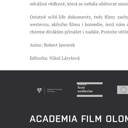
odvážná vědkyně, která se nebála obětovat mno
Ostatně wild-life dokumenty, tedy filmy zachyc
westernu, akčního filmu i komedie, jenž nám n
chceme divákům přinášet i nadále. Protože věří
Autor: Robert Jaworek
Editorka: Nikol Láryšová
ACADEMIA FILM OL