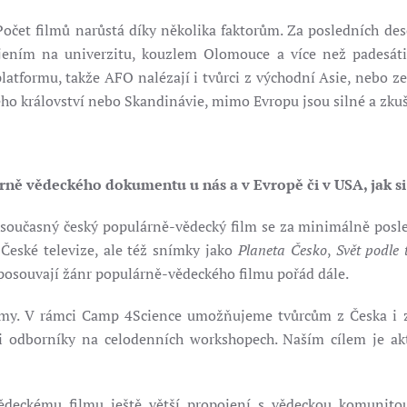
Počet filmů narůstá díky několika faktorům. Za posledních d
jením na univerzitu, kouzlem Olomouce a více než padesátile
atformu, takže AFO nalézají i tvůrci z východní Asie, nebo z
ho království nebo Skandinávie, mimo Evropu jsou silné a zku
árně vědeckého dokumentu u nás a v Evropě či v USA, jak 
 současný český populárně-vědecký film se za minimálně posled
České televize, ale též snímky jako
Planeta Česko
,
Svět podle 
 posouvají žánr populárně-vědeckého filmu pořád dále.
my. V rámci Camp 4Science umožňujeme tvůrcům z Česka i za
odborníky na celodenních workshopech. Naším cílem je aktiv
eckému filmu ještě větší propojení s vědeckou komunitou 