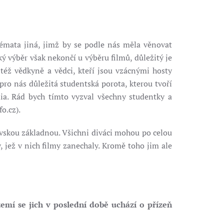
témata jiná, jimž by se podle nás měla věnovat
 výběr však nekončí u výběru filmů, důležitý je
 též vědkyně a vědci, kteří jsou vzácnými hosty
ro nás důležitá studentská porota, kterou tvoří
dia. Rád bych tímto vyzval všechny studentky a
o.cz).
kovskou základnou. Všichni diváci mohou po celou
 jež v nich filmy zanechaly. Kromě toho jim ale
zemí se jich v poslední době uchází o přízeň