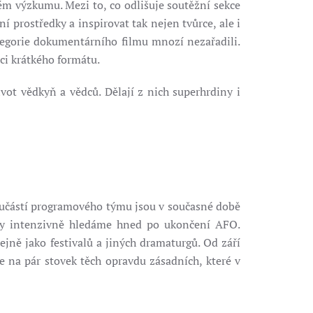
m výzkumu. Mezi to, co odlišuje soutěžní sekce
 prostředky a inspirovat tak nejen tvůrce, ale i
ategorie dokumentárního filmu mnozí nezařadili.
mci krátkého formátu.
vot vědkyň a vědců. Dělají z nich superhrdiny i
oučástí programového týmu jsou v současné době
ilmy intenzivně hledáme hned po ukončení AFO.
jně jako festivalů a jiných dramaturgů. Od září
e na pár stovek těch opravdu zásadních, které v