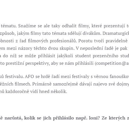
tématu. Snažíme se ale taky odhalit filmy, které prezentují 
způsob, jakým filmy tato témata sdělují divákům. Dramaturgický
bnosti z řad filmových profesionálů. Porotu tvoří pravidelně
m mezi názory těchto dvou skupin. V neposlední řadě je pak p
 a do níž se může přihlásit jakýkoli student prezenčního stu
 této prestižní perspektivy, aby se nám přihlásili (competition@af
áků festivalu. AFO se hrdě řadí mezi festivaly s věrnou fanouš
těžních filmech. Primárně samozřejmě dávají najevo své dojmy,
mů každoročně vidí hned několik.
narůstá, kolik se jich přihlásilo např. loni? Ze kterých 