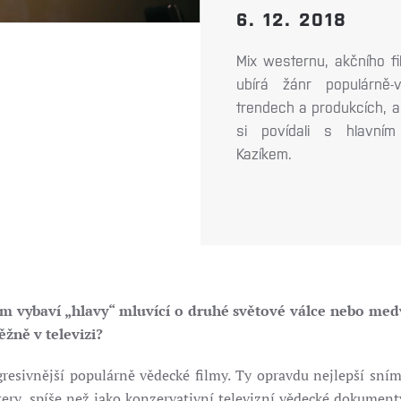
6. 12. 2018
Mix westernu, akčního f
ubírá žánr populárně
trendech a produkcích, 
si povídali s hlavním
Kazíkem.
m vybaví „hlavy“ mluvící o druhé světové válce nebo medvěd
žně v televizi?
resivnější populárně vědecké filmy. Ty opravdu nejlepší sn
y, spíše než jako konzervativní televizní vědecké dokumenty. 