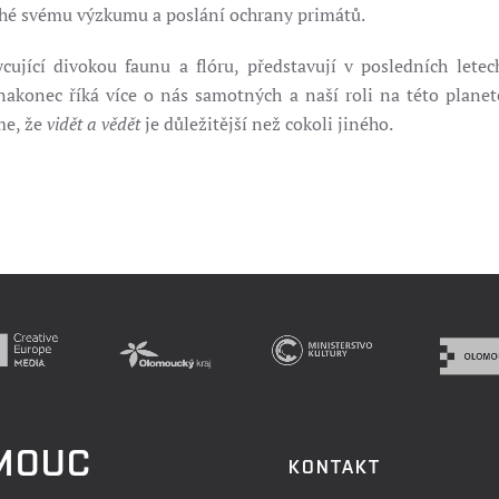
hé svému výzkumu a poslání ochrany primátů.
ující divokou faunu a flóru, představují v posledních letec
akonec říká více o nás samotných a naší roli na této planetě
me, že
vidět a vědět
je důležitější než cokoli jiného.
OMOUC
KONTAKT