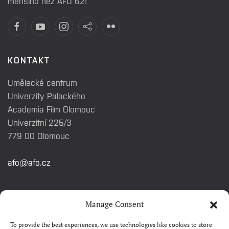
menšího než AFO 62!
KONTAKT
Umělecké centrum
Univerzity Palackého
Academia Film Olomouc
Univerzitní 225/3
779 00 Olomouc
afo@afo.cz
RYCHLÉ ODKAZY
Manage Consent
To provide the best experiences, we use technologies like cookies to store
Watch&Know