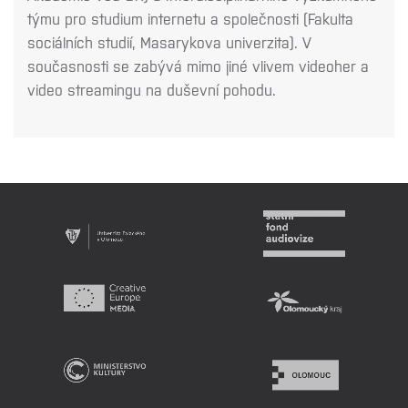
týmu pro studium internetu a společnosti (Fakulta
sociálních studií, Masarykova univerzita). V
současnosti se zabývá mimo jiné vlivem videoher a
video streamingu na duševní pohodu.