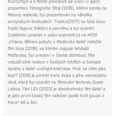
tvůrců*kyň a k těmto principům se vrací i v jejich
prezentaci. Filmografie: Strip (2015), intimní sonda na
filmový materiál, byl prezentován na několika
evropských festivalech. Tradice(2017) se týká dvou
tradic Kyjova: folklóru a pervitinu a byl oceněn
Zvláštním uznáním v sekci exprmntl.cz na MFDF
Ji.hlava. Během pobytu v Maďarsku Kateř natočilx
film Iluze (2018), ve kterém mapuje tehdejší
Maďarsko, byl uveden i v české distribuci. Film
vzbudil silné reakce v českých médiích a časopis
Variety s Kateř uveřejnil interview. Proč se cítím jako
kluk? (2019) je portrét trans kluka a jeho vesnického
okolí, který byl oceněn na filmovém festivalu Queer
Lisboa. Film LIDI (2023) je absolvetnský film Kateř a
je jako první český film natočen podle kvót pouze z
trans* lidí a žen.