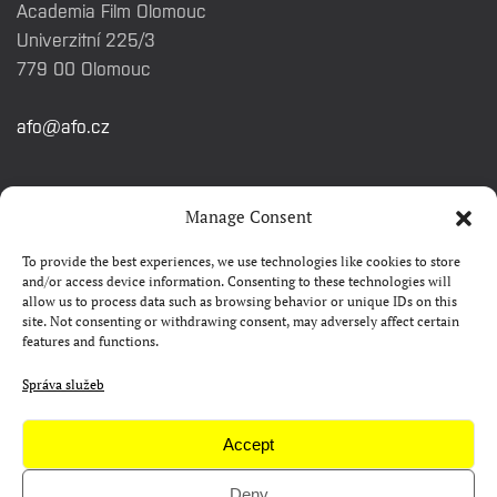
Academia Film Olomouc
Univerzitní 225/3
779 00 Olomouc
afo@afo.cz
RYCHLÉ ODKAZY
Manage Consent
To provide the best experiences, we use technologies like cookies to store
Watch&Know
and/or access device information. Consenting to these technologies will
allow us to process data such as browsing behavior or unique IDs on this
Kontakty
site. Not consenting or withdrawing consent, may adversely affect certain
features and functions.
FAQ
Camp 4Science
Správa služeb
Materiály pro média
Accept
Deny