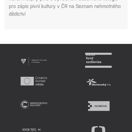
pro zápis pivní kultury v ČR na Seznam nehmotného
dědictví