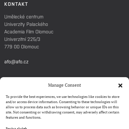
KONTAKT
Umělecké centrum
Univerzity Palackého
Academia Film Olomouc
Univerzitní 225/3
779 00 Olomouc
afo@afo.cz
RYCHLÉ ODKAZY
Manage Consent
To provide the best experiences, we use technologies like cookies to store
Watch&Know
and/or access device information. Consenting to these technologies will
allow us to process data such as browsing behavior or unique IDs on this
Kontakty
site. Not consenting or withdrawing consent, may adversely affect certain
features and functions.
FAQ
Camp 4Science
Správa služeb