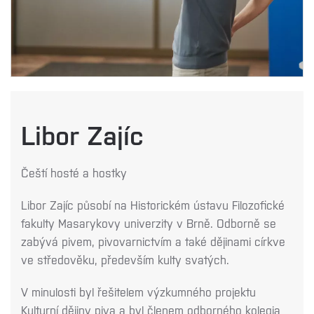
Libor Zajíc
Čeští hosté a hostky
Libor Zajíc působí na Historickém ústavu Filozofické
fakulty Masarykovy univerzity v Brně.
Odborně se
zabývá pivem, pivovarnictvím a také dějinami církve
ve středověku, především kulty svatých.
V minulosti byl řešitelem výzkumného projektu
Kulturní dějiny piva a byl členem odborného kolegia