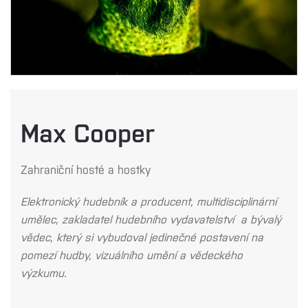
Max Cooper
Zahraniční hosté a hostky
Elektronický hudebník a producent, multidisciplinární
umělec, zakladatel hudebního vydavatelství a bývalý
vědec, který si vybudoval jedinečné postavení na
pomezí hudby, vizuálního umění a vědeckého
výzkumu.