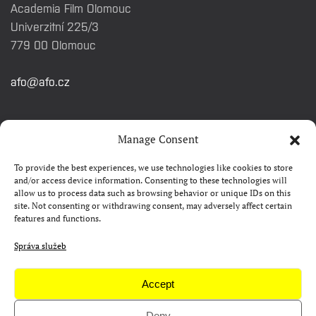
Academia Film Olomouc
Univerzitní 225/3
779 00 Olomouc
afo@afo.cz
RYCHLÉ ODKAZY
Manage Consent
To provide the best experiences, we use technologies like cookies to store
Watch&Know
and/or access device information. Consenting to these technologies will
allow us to process data such as browsing behavior or unique IDs on this
Kontakty
site. Not consenting or withdrawing consent, may adversely affect certain
features and functions.
FAQ
Camp 4Science
Správa služeb
Materiály pro média
Accept
Deny