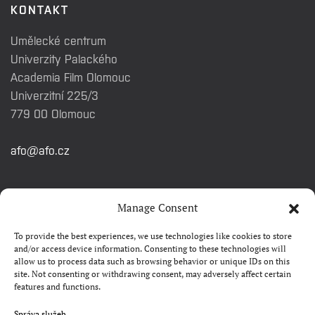
KONTAKT
Umělecké centrum
Univerzity Palackého
Academia Film Olomouc
Univerzitní 225/3
779 00 Olomouc
afo@afo.cz
RYCHLÉ ODKAZY
Manage Consent
To provide the best experiences, we use technologies like cookies to store
Watch&Know
and/or access device information. Consenting to these technologies will
allow us to process data such as browsing behavior or unique IDs on this
Kontakty
site. Not consenting or withdrawing consent, may adversely affect certain
features and functions.
FAQ
Camp 4Science
Správa služeb