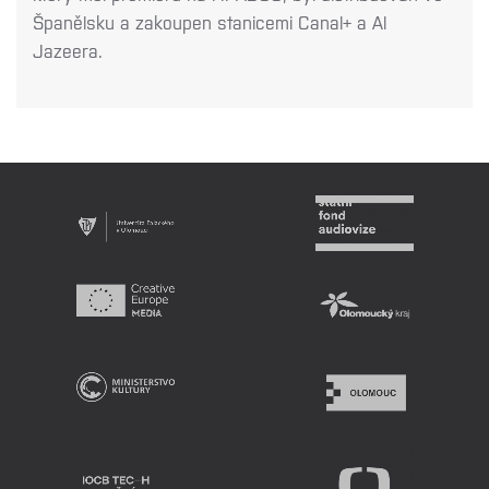
Španělsku a zakoupen stanicemi Canal+ a Al
Jazeera.