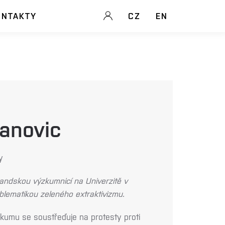
ONTAKTY
CZ
EN
anovic
y
randskou výzkumnicí na Univerzitě v
blematikou zeleného extraktivizmu.
mu se soustřeďuje na protesty proti