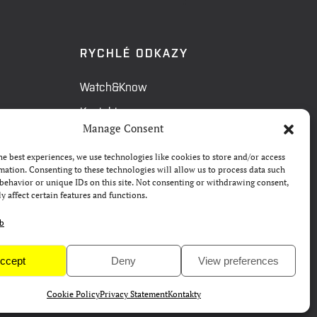
RYCHLÉ ODKAZY
Watch&Know
Kontakty
Manage Consent
FAQ
he best experiences, we use technologies like cookies to store and/or access
Camp 4Science
mation. Consenting to these technologies will allow us to process data such
behavior or unique IDs on this site. Not consenting or withdrawing consent,
Materiály pro média
y affect certain features and functions.
eb
ccept
Deny
View preferences
Cookie Policy
Privacy Statement
Kontakty