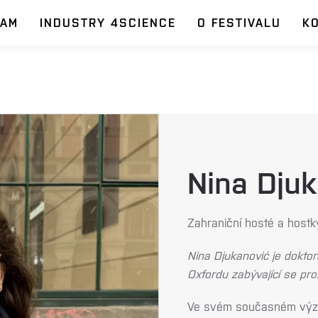
RAM
INDUSTRY 4SCIENCE
O FESTIVALU
K
Nina Djuk
Zahraniční hosté a hostk
Nina Djukanović je dokto
Oxfordu zabývající se pro
Ve svém současném výzku