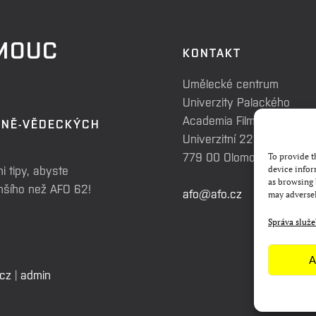
OMOUC
KONTAKT
Umělecké centrum
Univerzity Palackého
Academia Film Olomouc
RNĚ-VĚDECKÝCH
Univerzitní 225/3
779 00 Olomouc
To provide t
i tipy, abyste
device infor
as browsing 
enšího než AFO 62!
afo@afo.cz
may adversel
Správa služ
A
.cz
|
admin