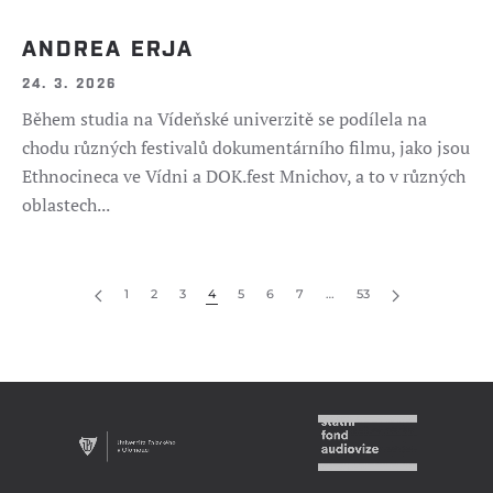
ANDREA ERJA
24. 3. 2026
Během studia na Vídeňské univerzitě se podílela na
chodu různých festivalů dokumentárního filmu, jako jsou
Ethnocineca ve Vídni a DOK.fest Mnichov, a to v různých
oblastech...
1
2
3
4
5
6
7
…
53