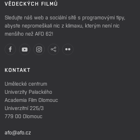
VĚDECKÝCH FILMŮ
Sledujte náš web a sociální sítě s programovými tipy,
abyste nepromeškali nic z klimaxu, kterým není nic
menšího než AFO 62!
KONTAKT
Umělecké centrum
Univerzity Palackého
Academia Film Olomouc
Univerzitní 225/3
779 00 Olomouc
afo@afo.cz