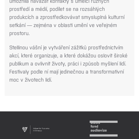
umožnila navázat kontakty s umělci různých
prostředí a médií, podílet se na rozsáhlých
produkcích a zprostředkovávat smysluplná kulturní
setkání — zejména v oblasti umění ve veřejném
prostoru.
Stellinou vášní je vytváření zážitků prostřednictvím
akcí, které organizuje, a které dokážou oslovit široké
publikum a ovlivnit životy, práci i způsob myšlení lidí.
Festivaly podle ní mají jedinečnou a transformativní
moc v životech lidí.