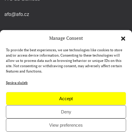
afo@afo.cz
RYCHLÉ ODKAZY
Manage Consent
To provide the best experiences, we use technologies like cookies to store
Watch&Know
and/or access device information. Consenting to these technologies will
allow us to process data such as browsing behavior or unique IDs on this
Kontakty
site. Not consenting or withdrawing consent, may adversely affect certain
features and functions.
FAQ
Camp 4Science
Správa služeb
Materiály pro média
Accept
Deny
Copyright © AFO 2000-2026 | web
rostanetek.cz
|
admin
View preferences