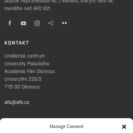
abyste nepromeškali nic z klimaxu, kterým není nic
menšího než AFO 62!
KONTAKT
Umělecké centrum
Univerzity Palackého
Academia Film Olomouc
Univerzitní 225/3
779 00 Olomouc
afo@afo.cz
RYCHLÉ ODKAZY
Manage Consent