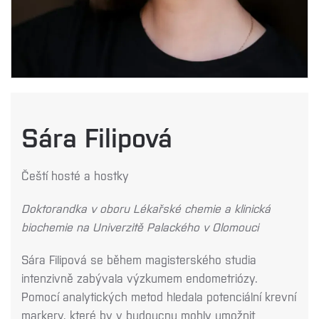
Sára Filipová
Čeští hosté a hostky
Doktorandka v oboru Lékařské chemie a klinická
biochemie na Univerzitě Palackého v Olomouci
Sára Filipová se během magisterského studia
intenzivně zabývala výzkumem endometriózy.
Pomocí analytických metod hledala potenciální krevní
markery, které by v budoucnu mohly umožnit