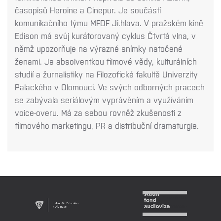
časopisů Heroine a Cinepur. Je součástí
komunikačního týmu MFDF Ji.hlava. V pražském kině
Edison má svůj kurátorovaný cyklus Čtvrtá vlna, v
němž upozorňuje na výrazné snímky natočené
ženami. Je absolventkou filmové vědy, kulturálních
studií a žurnalistiky na Filozofické fakultě Univerzity
Palackého v Olomouci. Ve svých odborných pracech
se zabývala seriálovým vyprávěním a využíváním
voice-overu. Má za sebou rovněž zkušenosti z
filmového marketingu, PR a distribuční dramaturgie.