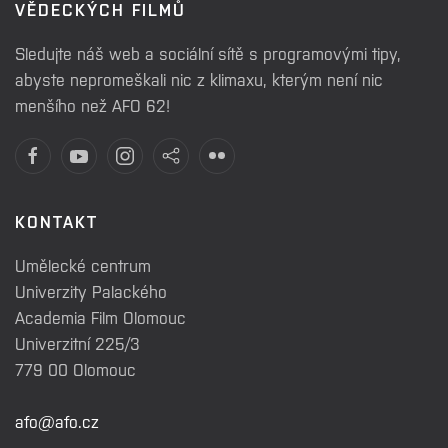
VĚDECKÝCH FILMŮ
Sledujte náš web a sociální sítě s programovými tipy,
abyste nepromeškali nic z klimaxu, kterým není nic
menšího než AFO 62!
KONTAKT
Umělecké centrum
Univerzity Palackého
Academia Film Olomouc
Univerzitní 225/3
779 00 Olomouc
afo@afo.cz