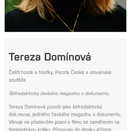
Tereza Domínová
Čeští hosté a hostky, Porota České a slovenské
soutěže
Šéfredaktorka českého magazínu o dokumentu.
Tereza Domínová působí jako šéfredaktorka
dok.revue, jediného českého magazínu o dokumentu.
Věnuje se především psaní o filmu se zaměřením na
feministickou kritiku. Přispívala do deníku A2larm,