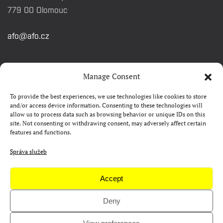
779 00 Olomouc
afo@afo.cz
RYCHLÉ ODKAZY
Manage Consent
To provide the best experiences, we use technologies like cookies to store
Watch&Know
and/or access device information. Consenting to these technologies will
allow us to process data such as browsing behavior or unique IDs on this
Kontakty
site. Not consenting or withdrawing consent, may adversely affect certain
features and functions.
FAQ
Camp 4Science
Správa služeb
Materiály pro média
Accept
Deny
Copyright © AFO 2000-2026 | web
rostanetek.cz
|
admin