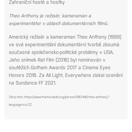
Zahraniční hosté a hostky
Theo Anthony je režisér, kameraman a
experimentátor v oblasti dokumentárních filmů.
Americký režisér a kameraman Theo Anthony (1989)
ve své experimentální dokumentární tvorbě zkoumá
současné společensko-politické problémy v USA.
Jeho snímek Rat Film (2016) byl nominován v
soutěžích Gotham Awards 2017 a Cinema Eyes
Honors 2018. Za All Light, Everywhere získal ocenění
na Sundance FF 2021.
Zdroj foto: https://www.themoviedb.org/person/1357449-theo-anthony?
language=cs-CZ