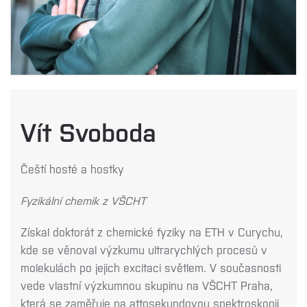
Vít Svoboda
Čeští hosté a hostky
Fyzikální chemik z VŠCHT
Získal doktorát z chemické fyziky na ETH v Curychu,
kde se věnoval
výzkumu ultrarychlých procesů v
molekulách po jejich excitaci světlem. V
současnosti
vede vlastní výzkumnou skupinu na VŠCHT Praha,
která se zaměřuje
na attosekundovou spektroskopii