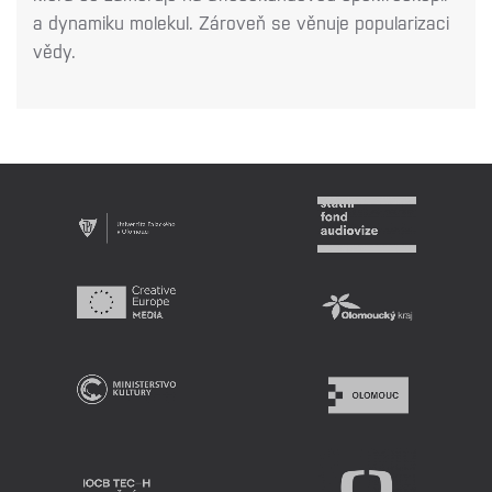
a dynamiku molekul. Zároveň se věnuje
popularizaci
vědy.