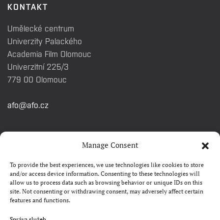
KONTAKT
Umělecké centrum
Univerzity Palackého
Academia Film Olomouc
Univerzitní 225/3
779 00 Olomouc
afo@afo.cz
RYCHLÉ ODKAZY
Manage Consent
To provide the best experiences, we use technologies like cookies to store
Watch&Know
and/or access device information. Consenting to these technologies will
allow us to process data such as browsing behavior or unique IDs on this
Kontakty
site. Not consenting or withdrawing consent, may adversely affect certain
features and functions.
FAQ
Camp 4Science
Správa služeb