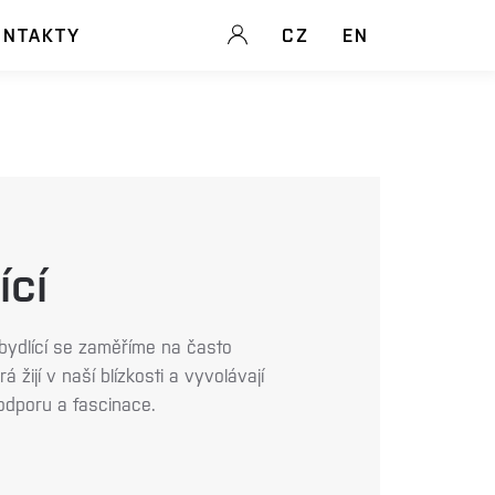
ONTAKTY
CZ
EN
ící
bydlící se zaměříme na často
 žijí v naší blízkosti a vyvolávají
odporu a fascinace.