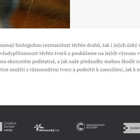
mají biologickou rozmanitost těchto druhů, tak i jejich úzký 
šudypřítomnost těchto tvorů a poukážeme na jejich význam v n
ou pro ekosystém podstatná, a jak naše předsudky mohou škodit
 etice soužití s různorodými tvory a podnítit k zamyšlení, jak k