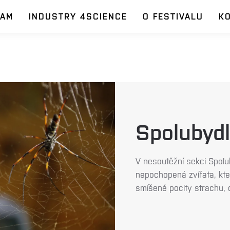
RAM
INDUSTRY 4SCIENCE
O FESTIVALU
K
Spolubydl
V nesoutěžní sekci Spolu
nepochopená zvířata, která
smíšené pocity strachu, 