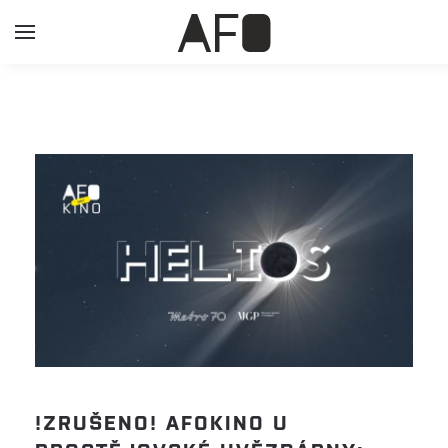
!ZRUŠENO! AFOKINO U