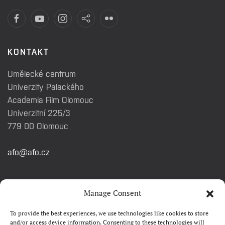
KONTAKT
Umělecké centrum
Univerzity Palackého
Academia Film Olomouc
Univerzitní 225/3
779 00 Olomouc
afo@afo.cz
RYCHLÉ ODKAZY
Manage Consent
To provide the best experiences, we use technologies like cookies to store
Watch&Know
and/or access device information. Consenting to these technologies will