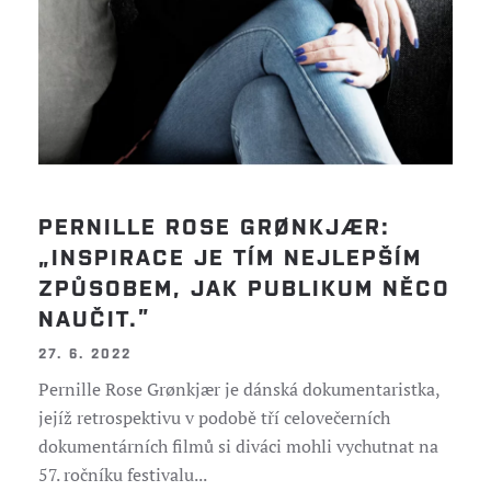
PERNILLE ROSE GRØNKJÆR:
„INSPIRACE JE TÍM NEJLEPŠÍM
ZPŮSOBEM, JAK PUBLIKUM NĚCO
NAUČIT.”
27. 6. 2022
Pernille Rose Grønkjær je dánská dokumentaristka,
jejíž retrospektivu v podobě tří celovečerních
dokumentárních filmů si diváci mohli vychutnat na
57. ročníku festivalu...