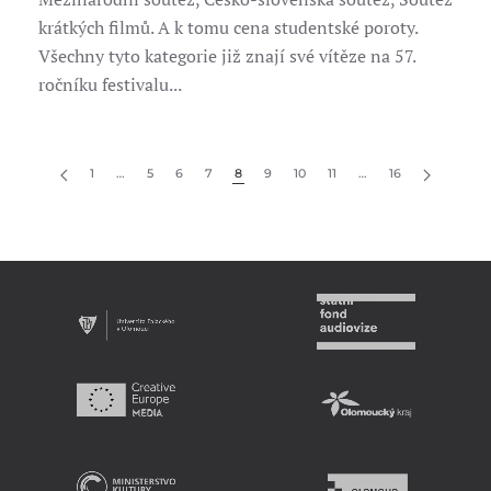
krátkých filmů. A k tomu cena studentské poroty.
Všechny tyto kategorie již znají své vítěze na 57.
ročníku festivalu...
1
…
5
6
7
8
9
10
11
…
16