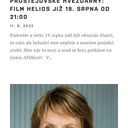
PROSTĚJOVSKÉ HVĚZDÁRNY:
FILM HELIOS JIŽ 19. SRPNA OD
21:00
11. 8. 2022
Podvečer a večer 19. srpna měl být věnován Slunci,
to nám ale bohužel moc nepřeje a musíme projekci
zrušit. Moc nás to mrzí a snad se brzy potkáme na
jiném AFOkině! V...