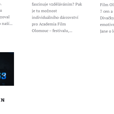
.
fascinuje vzděláváním? Pak
Film O
u
je tu možnost
7 cen a
izoval
individuálního dárcovství
Divačky
 naší...
pro Academia Film
emotivn
Olomouc – festivalu,...
Jane o l
EN