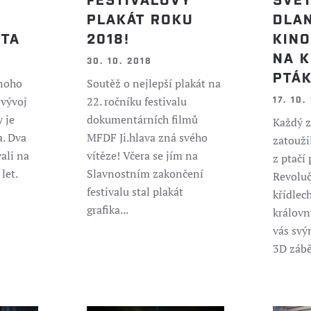
PLAKÁT ROKU
DLAN
ĚTA
2018!
KINO
NA 
30. 10. 2018
PTÁK
dnoho
Soutěž o nejlepší plakát na
 vývoj
22. ročníku festivalu
17. 10.
y je
dokumentárních filmů
Každý z
a. Dva
MFDF Ji.hlava zná svého
zatouži
vali na
vítěze! Včera se jím na
z ptačí 
let.
Slavnostním zakončení
Revolu
festivalu stal plakát
křídlec
grafika...
králov
vás svý
3D záběr