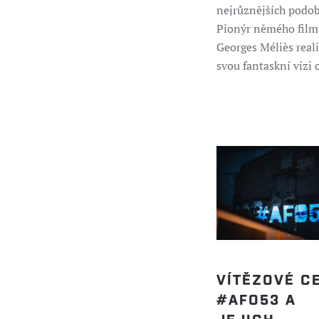
nejrůznějších podob
Pionýr němého film
Georges Méliès real
svou fantaskní vizi o
VÍTĚZOVÉ C
#AFO53 A
JEJICH