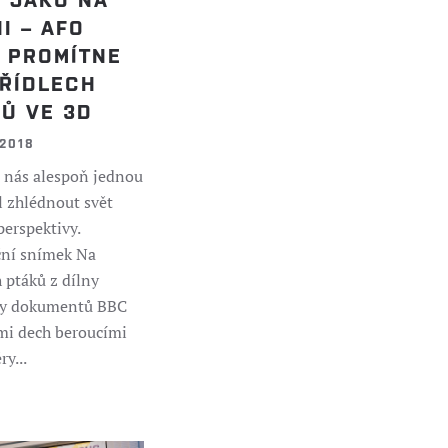
I – AFO
 PROMÍTNE
KŘÍDLECH
Ů VE 3D
 2018
 nás alespoň jednou
l zhlédnout svět
perspektivy.
ční snímek Na
h ptáků z dílny
ny dokumentů BBC
mi dech beroucími
y...