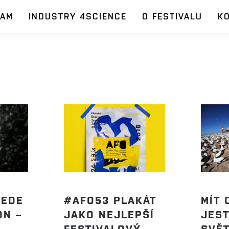
RAM
INDUSTRY 4SCIENCE
O FESTIVALU
K
VEDE
#AFO53 PLAKÁT
MÍT 
ON –
JAKO NEJLEPŠÍ
JES
FESTIVALOVÝ
SVĚT