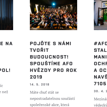
VE NA
#AF
POJĎTE S NÁMI
STAL
TVOŘIT
MAN
BUDOUCNOST!
OCH
SPOUŠTÍME AFO
POL!
A O
HVĚZDY PRO ROK
NAVŠ
2019
7105
14. 5. 2018
íc
e než
30. 4. 
Máte chuť stát se
nepostradatelnou součástí
Meziná
společenské akce, která
vědecký