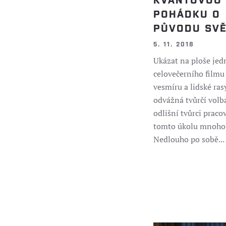
POHÁDKU O
PŮVODU SV
5. 11. 2018
Ukázat na ploše je
celovečerního filmu
vesmíru a lidské ras
odvážná tvůrčí volb
odlišní tvůrci praco
tomto úkolu mnoho 
Nedlouho po sobě...