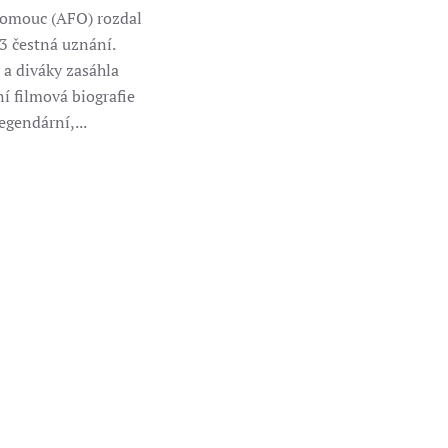
lomouc (AFO) rozdal
 3 čestná uznání.
 a diváky zasáhla
í filmová biografie
egendární,...