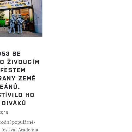
O53 SE
O ŽIVOUCÍM
IFESTEM
RANY ZEMĚ
CEÁNŮ.
TÍVILO HO
 DIVÁKŮ
2018
rodní populárně-
 festival Academia