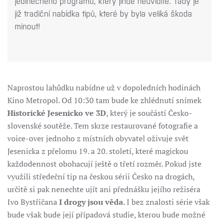
jedinečného programu, který jinde neuvidíte. Tady je
již tradiční nabídka tipů, které by byla veliká škoda
minout!
Naprostou lahůdku nabídne už v dopoledních hodinách
Kino Metropol. Od 10:30 tam bude ke zhlédnutí snímek
Historické Jesenicko ve 3D
, který je součástí Česko-
slovenské soutěže. Tem skrze restaurované fotografie a
voice-over jednoho z místních obyvatel oživuje svět
Jesenicka z přelomu 19. a 20. století, které magickou
každodennost obohacují ještě o třetí rozměr. Pokud jste
využili středeční tip na českou sérii Česko na drogách,
určitě si pak nenechte ujít ani přednášku jejího režiséra
Ivo Bystřičana
I drogy jsou věda
. I bez znalosti série však
bude však bude její případová studie, kterou bude možné