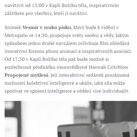
navštívit od 13:00 v Kapli Božího těla, inspirativním
zážitkem pro všechny, kteří ji navštíví.
Snímek
Vesmír v zrnku písku
, který bude k vidění v
Metropolu ve 14:30, propojuje světy umění a vědy. Jakým
způsobem jedno druhé navzájem ovlivňuje film ohledává
inovativní formou plnou animací a inspirativních asociací.
Od 17:30 v Kapli Božího těla pak bude možné si
poslechnout přednášku neurovědkyně Hannah Critchlow
Propojené myšlení
. Její interaktivní sedánek prozkoumá
možnosti kolektivní inteligence a ukáže, jaká síla může
spočívat ve spojení inteligence a vědění více individualit.