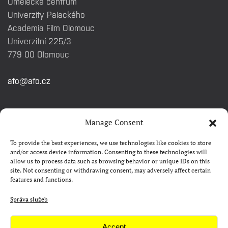
Umělecké centrum
Univerzity Palackého
Academia Film Olomouc
Univerzitní 225/3
779 00 Olomouc
afo@afo.cz
RYCHLÉ ODKAZY
Manage Consent
To provide the best experiences, we use technologies like cookies to store
Watch&Know
and/or access device information. Consenting to these technologies will
allow us to process data such as browsing behavior or unique IDs on this
Kontakty
site. Not consenting or withdrawing consent, may adversely affect certain
features and functions.
FAQ
Camp 4Science
Správa služeb
Materiály pro média
Accept