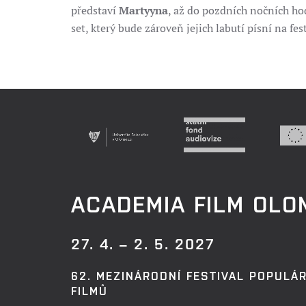
představí
Martyyna
, až do pozdních nočních h
set, který bude zároveň jejich labutí písní na f
ACADEMIA FILM OL
27. 4. – 2. 5. 2027
62. MEZINÁRODNÍ FESTIVAL POPULÁ
FILMŮ