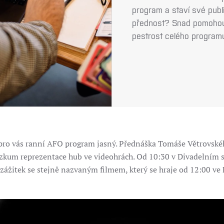
program a staví své publ
přednost? Snad pomohou p
pestrost celého program
 pro vás ranní AFO program jasný. Přednáška Tomáše Větrovsk
kum reprezentace hub ve videohrách. Od 10:30 v Divadelním sá
 zážitek se stejně nazvaným filmem, který se hraje od 12:00 ve