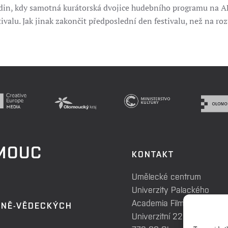
odin, kdy samotná kurátorská dvojice hudebního programu na 
estivalu. Jak jinak zakončit předposlední den festivalu, než na 
OMOUC
KONTAKT
Umělecké centrum
Univerzity Palackého
Academia Film Olomouc
RNĚ-VĚDECKÝCH
Univerzitní 225/3