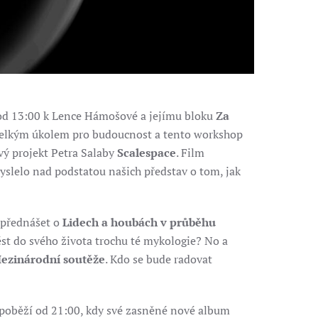
 od 13:00 k Lence Hámošové a jejímu bloku
Za
e velkým úkolem pro budoucnost a tento workshop
vý projekt Petra Salaby
Scalespace
. Film
yslelo nad podstatou našich představ o tom, jak
 přednášet o
Lidech a houbách v průběhu
ést do svého života trochu té mykologie? No a
ezinárodní soutěže
. Kdo se bude radovat
 poběží od 21:00, kdy své zasněné nové album