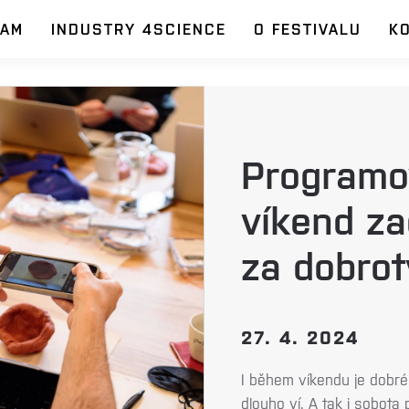
RAM
INDUSTRY 4SCIENCE
O FESTIVALU
K
Programo
víkend za
za dobro
27. 4. 2024
I během víkendu je dobré
dlouho ví. A tak i sobot