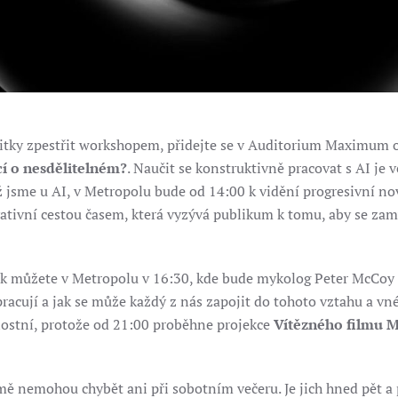
ážitky zpestřit workshopem, přidejte se v Auditorium Maximum
cí o nesdělitelném?
. Naučit se konstruktivně pracovat s AI j
 jsme u AI, v Metropolu bude od 14:00 k vidění progresivní no
ativní cestou časem, která vyzývá publikum k tomu, aby se zam
ak můžete v Metropolu v 16:30, kde bude mykolog Peter McCoy
racují a jak se může každý z nás zapojit do tohoto vztahu a vn
nostní, protože od 21:00 proběhne projekce
Vítězného filmu M
mě nemohou chybět ani při sobotním večeru. Je jich hned pět a