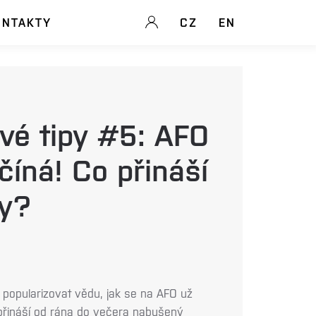
ONTAKTY
CZ
EN
vé tipy #5: AFO
číná! Co přináší
ty?
 popularizovat vědu, jak se na AFO už
a přináší od rána do večera nabušený