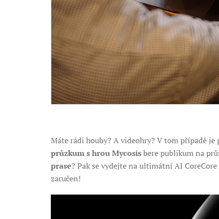
Máte rádi houby? A videohry? V tom případě je
průzkum s hrou Mycosis
bere publikum na průz
prase
? Pak se vydejte na ultimátní AI CoreCore
zaručen!