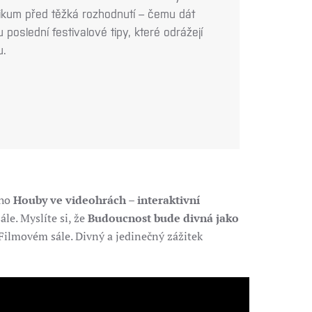
ikum před těžká rozhodnutí – čemu dát
oslední festivalové tipy, které odrážejí
u.
ého
Houby ve videohrách – interaktivní
le. Myslíte si, že
Budoucnost bude divná jako
 Filmovém sále. Divný a jedinečný zážitek