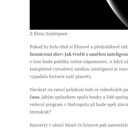
Z filmu Scalespace
Pokud by byla chuť si filmové a přednáškové z
hranicemi slov: Jak tvořit s umělou inteligen
v tom bude publiku velice nápomocen. A když už
kompletně vytvořený umělou inteligencí je inov
vypadala historie naší planety.
Navázat na ranní průzkum hub ve videohrách p
času
. Jakým způsobem spolu houby a lidé spolup
večerní program v Metropolu už bude opět slav
tentokrát?
Koncerty v rámci Music Is Science pak samozřej