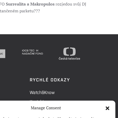
AFO
Surrealita a Makropulos
rozjedou svůj DJ
roztančeném parketu???
RYCHLÉ ODKAZY
Watch&Know
Kontakty
Manage Consent
FAQ