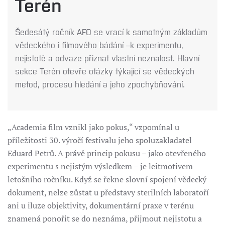
Terén
Šedesátý ročník AFO se vrací k samotným základům
vědeckého i filmového bádání –k experimentu,
nejistotě a odvaze přiznat vlastní neznalost. Hlavní
sekce Terén otevře otázky týkající se vědeckých
metod, procesu hledání a jeho zpochybňování.
„Academia film vznikl jako pokus,“ vzpomínal u
příležitosti 30. výročí festivalu jeho spoluzakladatel
Eduard Petrů. A právě princip pokusu – jako otevřeného
experimentu s nejistým výsledkem – je leitmotivem
letošního ročníku. Když se řekne slovní spojení vědecký
dokument, nelze zůstat u představy sterilních laboratoří
ani u iluze objektivity, dokumentární praxe v terénu
znamená ponořit se do neznáma, přijmout nejistotu a